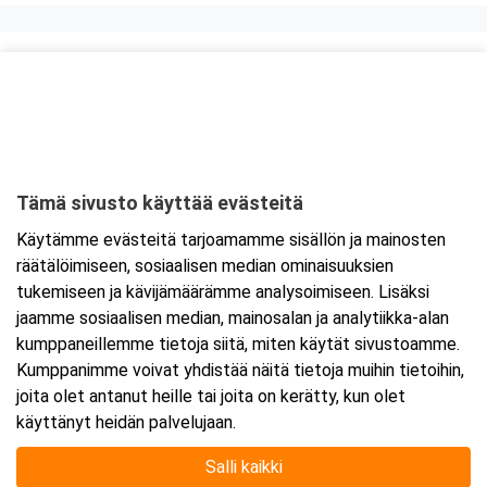
Kurssipaikka
Knitter Business Park, Preston koulutustilat
Kutojantie 6-8 (8.krs)
02630 Espoo
Tämä sivusto käyttää evästeitä
Tarkempi kartta ja ajo-ohjeet
Käytämme evästeitä tarjoamamme sisällön ja mainosten
räätälöimiseen, sosiaalisen median ominaisuuksien
tukemiseen ja kävijämäärämme analysoimiseen. Lisäksi
jaamme sosiaalisen median, mainosalan ja analytiikka-alan
kumppaneillemme tietoja siitä, miten käytät sivustoamme.
Kumppanimme voivat yhdistää näitä tietoja muihin tietoihin,
joita olet antanut heille tai joita on kerätty, kun olet
käyttänyt heidän palvelujaan.
Salli kaikki