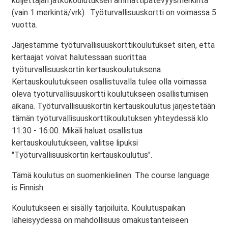
kuljettajan jatkokoulutuksen ammattipätevyysmerkintä
(vain 1 merkintä/vrk). Työturvallisuuskortti on voimassa 5
vuotta.
Järjestämme työturvallisuuskorttikoulutukset siten, että
kertaajat voivat halutessaan suorittaa
työturvallisuuskortin kertauskoulutuksena.
Kertauskoulutukseen osallistuvalla tulee olla voimassa
oleva työturvallisuuskortti koulutukseen osallistumisen
aikana. Työturvallisuuskortin kertauskoulutus järjestetään
tämän työturvallisuuskorttikoulutuksen yhteydessä klo
11:30 - 16:00. Mikäli haluat osallistua
kertauskoulutukseen, valitse lipuksi
"Työturvallisuuskortin kertauskoulutus".
Tämä koulutus on suomenkielinen. The course language
is Finnish.
Koulutukseen ei sisälly tarjoiluita. Koulutuspaikan
läheisyydessä on mahdollisuus omakustanteiseen