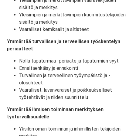
Yleisimpien ja merkittävimpien vaaratekijöiden
sisältö ja merkitys
Yleisimpien ja merkittävimpien kuormitustekijöiden
sisältö ja merkitys
Vaaralliset kemikaalit ja altisteet
Ymmärtää turvallisen ja terveellisen työskentelyn
periaatteet
Nolla tapaturmaa -periaate ja tapaturmien syyt
Ennaltaehkäisy ja ennakointi
Turvallinen ja terveellinen työympäristö ja -
olosuhteet
Vaaralliset, luvanvaraiset ja poikkeukselliset
työtehtävät ja niiden suunnittelu
Ymmärtää ihmisen toiminnan merkityksen
työturvallisuudelle
Yksilön oman toiminnan ja inhimillisten tekijöiden