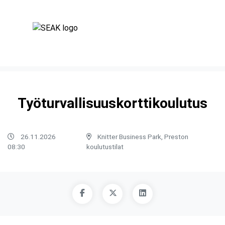
Työturvallisuuskorttikoulutus
26.11.2026
Knitter Business Park, Preston
08:30
koulutustilat