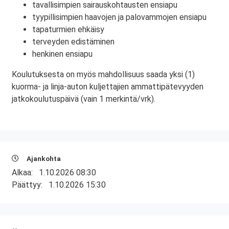
tavallisimpien sairauskohtausten ensiapu
tyypillisimpien haavojen ja palovammojen ensiapu
tapaturmien ehkäisy
terveyden edistäminen
henkinen ensiapu
Koulutuksesta on myös mahdollisuus saada yksi (1)
kuorma- ja linja-auton kuljettajien ammattipätevyyden
jatkokoulutuspäivä (vain 1 merkintä/vrk).
Ajankohta
Alkaa:
1.10.2026 08:30
Päättyy:
1.10.2026 15:30