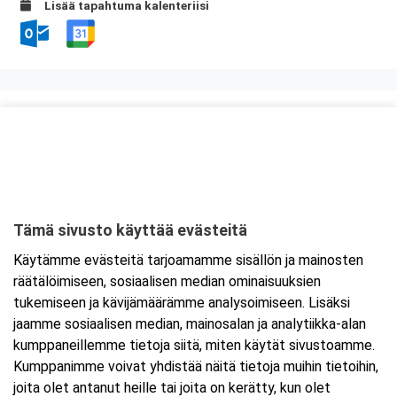
Lisää tapahtuma kalenteriisi
Kurssipaikka
Kerhoravintola Seiska
Suomen kasarmi 7
13100 Hämeenlinna
Tämä sivusto käyttää evästeitä
Tarkempi kartta ja ajo-ohjeet
Käytämme evästeitä tarjoamamme sisällön ja mainosten
räätälöimiseen, sosiaalisen median ominaisuuksien
tukemiseen ja kävijämäärämme analysoimiseen. Lisäksi
jaamme sosiaalisen median, mainosalan ja analytiikka-alan
kumppaneillemme tietoja siitä, miten käytät sivustoamme.
Kumppanimme voivat yhdistää näitä tietoja muihin tietoihin,
joita olet antanut heille tai joita on kerätty, kun olet