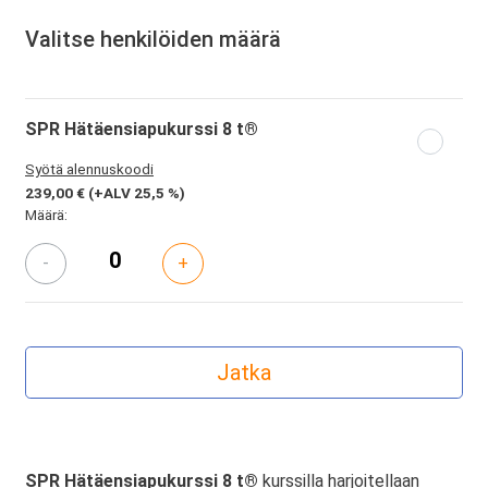
Valitse henkilöiden määrä
SPR Hätäensiapukurssi 8 t®
Syötä alennuskoodi
239,00 €
(+ALV 25,5 %)
Määrä:
-
+
SPR Hätäensiapukurssi 8 t®
kurssilla harjoitellaan