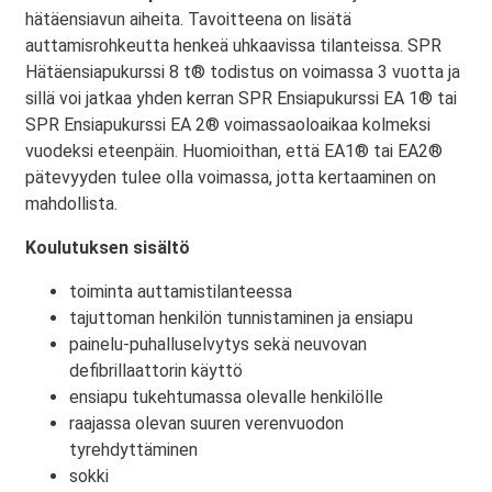
hätäensiavun aiheita. Tavoitteena on lisätä
auttamisrohkeutta henkeä uhkaavissa tilanteissa. SPR
Hätäensiapukurssi 8 t® todistus on voimassa 3 vuotta ja
sillä voi jatkaa yhden kerran SPR Ensiapukurssi EA 1® tai
SPR Ensiapukurssi EA 2® voimassaoloaikaa kolmeksi
vuodeksi eteenpäin. Huomioithan, että EA1® tai EA2®
pätevyyden tulee olla voimassa, jotta kertaaminen on
mahdollista.
Koulutuksen sisältö
toiminta auttamistilanteessa
tajuttoman henkilön tunnistaminen ja ensiapu
painelu-puhalluselvytys sekä neuvovan
defibrillaattorin käyttö
ensiapu tukehtumassa olevalle henkilölle
raajassa olevan suuren verenvuodon
tyrehdyttäminen
sokki