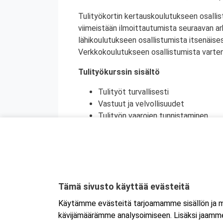
Tulityökortin kertauskoulutukseen osallis
viimeistään ilmoittautumista seuraavan a
lähikoulutukseen osallistumista itsenäise
Verkkokoulutukseen osallistumista varten 
Tulityökurssin sisältö
Tulityöt turvallisesti
Vastuut ja velvollisuudet
Tulityön vaarojen tunnistaminen
Turvatoimet eri toimintaympäristöi
Toiminta onnettomuustilanteessa
Käytännön harjoittelu (alkusammutu
Kurssikoe
Tulityökortti on voimassa viisi vuotta. Tu
Tämä sivusto käyttää evästeitä
Tanskassa. Pohjoismaisten palontorjunta
Käytämme evästeitä tarjoamamme sisällön ja ma
Ruotsin tulityökoulutus uudistui heinäku
kävijämäärämme analysoimiseen. Lisäksi jaamme 
Ruotsissa enää pätevä.