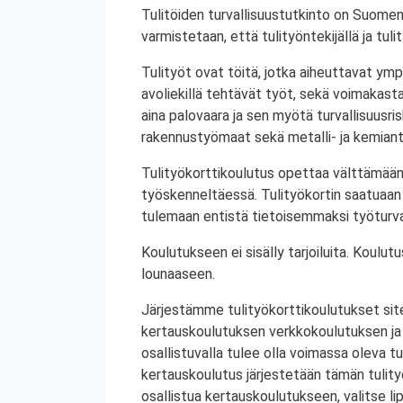
Tulitöiden turvallisuustutkinto on Suomen
varmistetaan, että tulityöntekijällä ja tul
Tulityöt ovat töitä, jotka aiheuttavat ympä
avoliekillä tehtävät työt, sekä voimakasta 
aina palovaara ja sen myötä turvallisuusrisk
rakennustyömaat sekä metalli- ja kemiant
Tulityökorttikoulutus opettaa välttämään
työskenneltäessä. Tulityökortin saatuaan 
tulemaan entistä tietoisemmaksi työturval
Koulutukseen ei sisälly tarjoiluita. Koul
lounaaseen.
Järjestämme tulityökorttikoulutukset site
kertauskoulutuksen verkkokoulutuksen ja
osallistuvalla tulee olla voimassa oleva tu
kertauskoulutus järjestetään tämän tulit
osallistua kertauskoulutukseen, valitse li