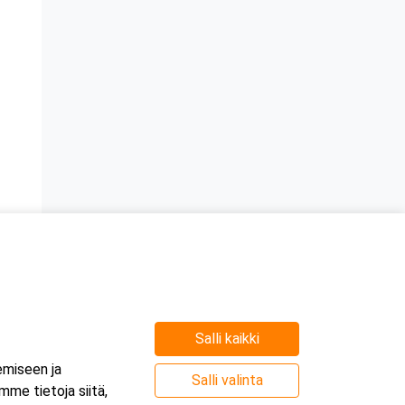
Salli kaikki
emiseen ja
Salli valinta
me tietoja siitä,