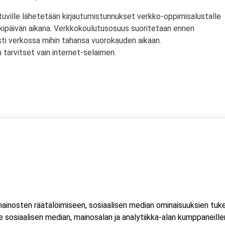
tuville lähetetään kirjautumistunnukset verkko-oppimisalustalle
rkipäivän aikana. Verkkokoulutusosuus suoritetaan ennen
sti verkossa mihin tahansa vuorokauden aikaan.
tarvitset vain internet-selaimen.
ssä
s)
lityökortti on voimassa Suomen lisäksi myös Norjassa ja
liittojen hyväksymä tulityökortti hyväksytään myös Suomessa.
inosten räätälöimiseen, sosiaalisen median ominaisuuksien tuk
ussa 2023, jonka seurauksena Suomessa myönnetty kortti ei ole
sosiaalisen median, mainosalan ja analytiikka-alan kumppaneillem