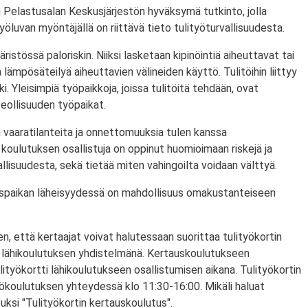
 Pelastusalan Keskusjärjestön hyväksymä tutkinto, jolla
ityöluvan myöntäjällä on riittävä tieto tulityöturvallisuudesta.
ristössä paloriskin. Niiksi lasketaan kipinöintiä aiheuttavat tai
lämpösäteilyä aiheuttavien välineiden käyttö. Tulitöihin liittyy
i. Yleisimpiä työpaikkoja, joissa tulitöitä tehdään, ovat
eollisuuden työpaikat.
 vaaratilanteita ja onnettomuuksia tulen kanssa
koulutuksen osallistuja on oppinut huomioimaan riskejä ja
lisuudesta, sekä tietää miten vahingoilta voidaan välttyä.
utuspaikan läheisyydessä on mahdollisuus omakustanteiseen
n, että kertaajat voivat halutessaan suorittaa tulityökortin
 lähikoulutuksen yhdistelmänä. Kertauskoulutukseen
lityökortti lähikoulutukseen osallistumisen aikana. Tulityökortin
yökoulutuksen yhteydessä klo 11:30-16:00. Mikäli haluat
puksi "Tulityökortin kertauskoulutus".