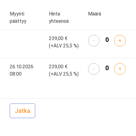
Myynti
Hinta
Määrä
päättyy
yhteensä
239,00 €
-
+
(+ALV 25,5 %)
s
26.10.2026
239,00 €
-
+
08:00
(+ALV 25,5 %)