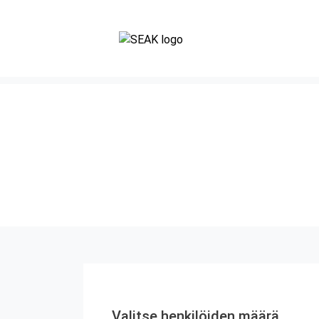
Valitse henkilöiden määrä