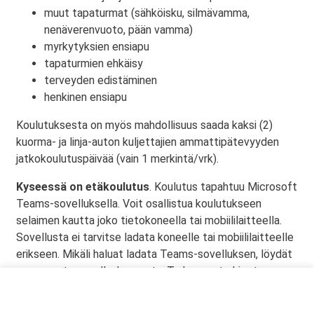
muut tapaturmat (sähköisku, silmävamma,
nenäverenvuoto, pään vamma)
myrkytyksien ensiapu
tapaturmien ehkäisy
terveyden edistäminen
henkinen ensiapu
Koulutuksesta on myös mahdollisuus saada kaksi (2)
kuorma- ja linja-auton kuljettajien ammattipätevyyden
jatkokoulutuspäivää (vain 1 merkintä/vrk).
Kyseessä on etäkoulutus
. Koulutus tapahtuu Microsoft
Teams-sovelluksella. Voit osallistua koulutukseen
selaimen kautta joko tietokoneella tai mobiililaitteella.
Sovellusta ei tarvitse ladata koneelle tai mobiililaitteelle
erikseen. Mikäli haluat ladata Teams-sovelluksen, löydät
sen omasta sovelluskaupasta. Tarkemmat ohjeet
lähetetään vahvistusviestissä