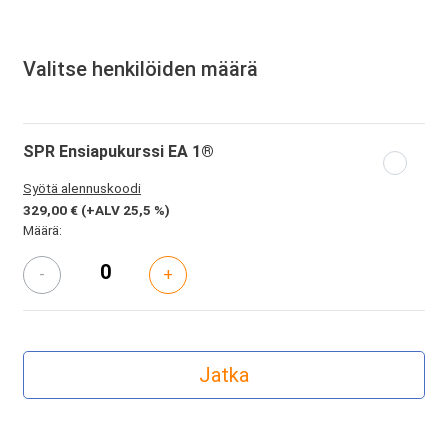
Valitse henkilöiden määrä
SPR Ensiapukurssi EA 1®
Syötä alennuskoodi
329,00 €
(+ALV 25,5 %)
Määrä:
-
+