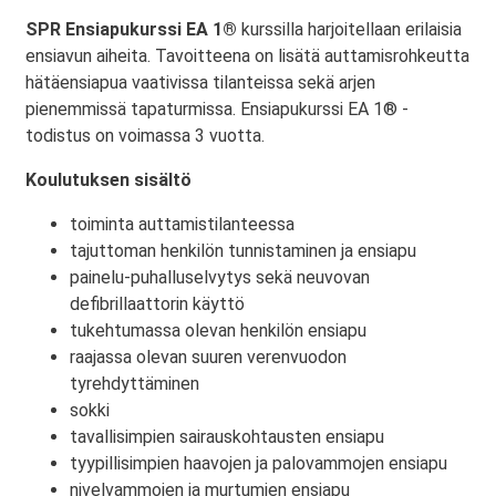
SPR Ensiapukurssi EA 1®
kurssilla harjoitellaan erilaisia
ensiavun aiheita. Tavoitteena on lisätä auttamisrohkeutta
hätäensiapua vaativissa tilanteissa sekä arjen
pienemmissä tapaturmissa. Ensiapukurssi EA 1® -
todistus on voimassa 3 vuotta.
Koulutuksen sisältö
toiminta auttamistilanteessa
tajuttoman henkilön tunnistaminen ja ensiapu
painelu-puhalluselvytys sekä neuvovan
defibrillaattorin käyttö
tukehtumassa olevan henkilön ensiapu
raajassa olevan suuren verenvuodon
tyrehdyttäminen
sokki
tavallisimpien sairauskohtausten ensiapu
tyypillisimpien haavojen ja palovammojen ensiapu
nivelvammojen ja murtumien ensiapu