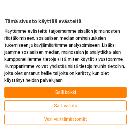
Tämä sivusto käyttää evästeitä
Ajankohta
Käytämme evästeitä tarjoamamme sisällön ja mainosten
Alkaa:
15.12.2026 08:30
räätälöimiseen, sosiaalisen median ominaisuuksien
Päättyy:
16.12.2026 15:30
tukemiseen ja kävijämäärämme analysoimiseen. Lisäksi
jaamme sosiaalisen median, mainosalan ja analytiikka-alan
kumppaneillemme tietoja siitä, miten käytät sivustoamme.
Lisää tapahtuma kalenteriisi
Kumppanimme voivat yhdistää näitä tietoja muihin tietoihin,
joita olet antanut heille tai joita on kerätty, kun olet
käyttänyt heidän palvelujaan.
Salli kaikki
Kurssipaikka
Salli valinta
Webinaari
Vain välttämättömät