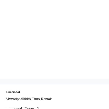
Lisätiedot
Myyntipäällikkö Timo Rantala
timo.rantala@otava.fi