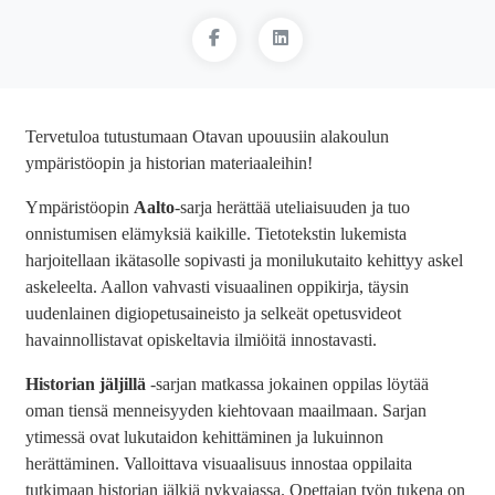
Tervetuloa tutustumaan Otavan upouusiin alakoulun
ympäristöopin ja historian materiaaleihin!
Ympäristöopin
Aalto
-sarja
herättää uteliaisuuden ja tuo
onnistumisen elämyksiä kaikille. Tietotekstin lukemista
harjoitellaan ikätasolle sopivasti ja monilukutaito kehittyy askel
askeleelta. Aallon vahvasti visuaalinen oppikirja, täysin
uudenlainen digiopetusaineisto ja selkeät opetusvideot
havainnollistavat opiskeltavia ilmiöitä innostavasti.
Historian jäljillä
-sarjan matkassa jokainen oppilas löytää
oman tiensä menneisyyden kiehtovaan maailmaan. Sarjan
ytimessä ovat lukutaidon kehittäminen ja lukuinnon
herättäminen. Valloittava visuaalisuus innostaa oppilaita
tutkimaan historian jälkiä nykyajassa. Opettajan työn tukena on