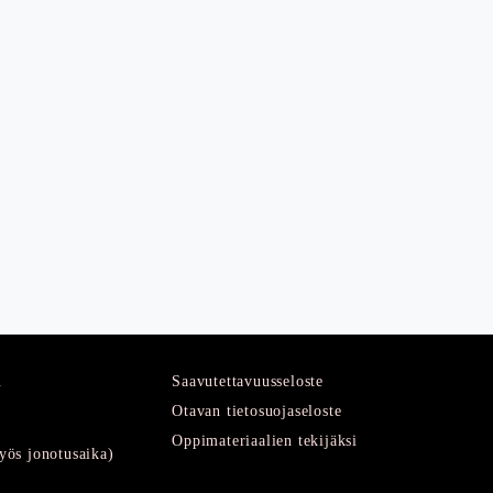
u
Saavutettavuusseloste
Otavan tietosuojaseloste
Oppimateriaalien tekijäksi
ös jonotusaika)