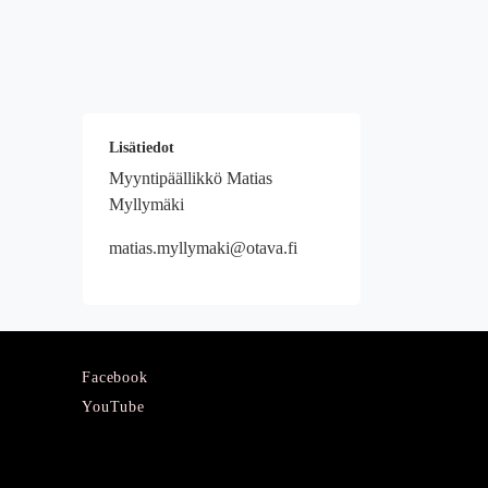
Lisätiedot
Myyntipäällikkö Matias
Myllymäki
matias.myllymaki@otava.fi
Facebook
YouTube