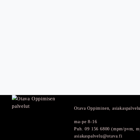
Otava Oppiminen, asiakaspalvel
ma-pe 8-16
Puh. 09 156 6800 (mpm/pvm, my
asiakaspalvelu@otava.fi