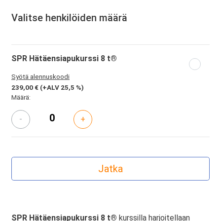
Valitse henkilöiden määrä
SPR Hätäensiapukurssi 8 t®
Syötä alennuskoodi
239,00 €
(+ALV 25,5 %)
Määrä:
-
+
SPR Hätäensiapukurssi 8 t®
kurssilla harjoitellaan