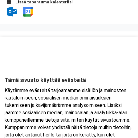
Lisää tapahtuma kalenteriisi
Kurssipaikka
Rytmikorjaamo
Vaasantie 11
60100 Seinäjoki
Tämä sivusto käyttää evästeitä
Tarkempi kartta ja ajo-ohjeet
Käytämme evästeitä tarjoamamme sisällön ja mainosten
räätälöimiseen, sosiaalisen median ominaisuuksien
tukemiseen ja kävijämäärämme analysoimiseen. Lisäksi
jaamme sosiaalisen median, mainosalan ja analytiikka-alan
kumppaneillemme tietoja siitä, miten käytät sivustoamme.
Kumppanimme voivat yhdistää näitä tietoja muihin tietoihin,
joita olet antanut heille tai joita on kerätty, kun olet