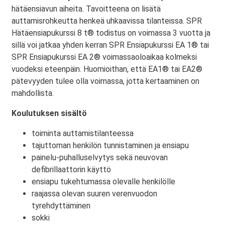
hätäensiavun aiheita. Tavoitteena on lisätä
auttamisrohkeutta henkeä uhkaavissa tilanteissa. SPR
Hätäensiapukurssi 8 t® todistus on voimassa 3 vuotta ja
sillä voi jatkaa yhden kerran SPR Ensiapukurssi EA 1® tai
SPR Ensiapukurssi EA 2® voimassaoloaikaa kolmeksi
vuodeksi eteenpäin. Huomioithan, että EA1® tai EA2®
pätevyyden tulee olla voimassa, jotta kertaaminen on
mahdollista.
Koulutuksen sisältö
toiminta auttamistilanteessa
tajuttoman henkilön tunnistaminen ja ensiapu
painelu-puhalluselvytys sekä neuvovan
defibrillaattorin käyttö
ensiapu tukehtumassa olevalle henkilölle
raajassa olevan suuren verenvuodon
tyrehdyttäminen
sokki