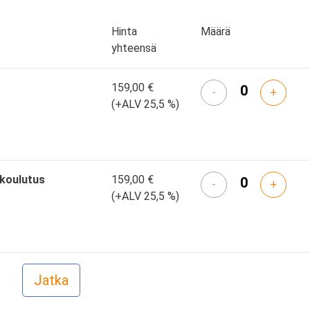
Hinta
Määrä
yhteensä
159,00 €
-
+
(+ALV 25,5 %)
skoulutus
159,00 €
-
+
(+ALV 25,5 %)