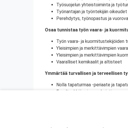
Työsuojelun yhteistoiminta ja työtur
Työnantajan ja työntekijän oikeudet 
Perehdytys, työnopastus ja vuorova
Osaa tunnistaa työn vaara- ja kuormitu
Työn vaara- ja kuormitustekijöiden tu
Yleisimpien ja merkittävimpien vaara
Yleisimpien ja merkittävimpien kuorm
Vaaralliset kemikaalit ja altisteet
Ymmärtää turvallisen ja terveellisen t
Nolla tapaturmaa -periaate ja tapat
Ennaltaehkäisy ja ennakointi
Turvallinen ja terveellinen työympär
Vaaralliset, luvanvaraiset ja poikkeu
Ymmärtää ihmisen toiminnan merkityks