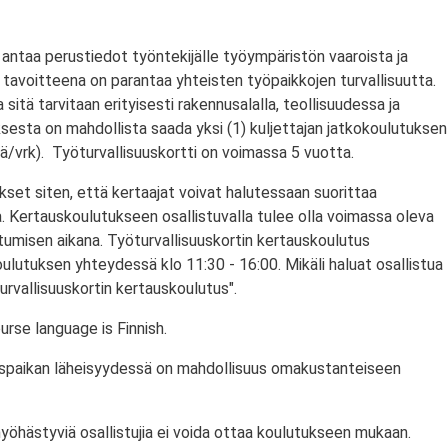
antaa perustiedot työntekijälle työympäristön vaaroista ja
tavoitteena on parantaa yhteisten työpaikkojen turvallisuutta.
a sitä tarvitaan erityisesti rakennusalalla, teollisuudessa ja
ksesta on mahdollista saada yksi (1) kuljettajan jatkokoulutuksen
/vrk). Työturvallisuuskortti on voimassa 5 vuotta.
set siten, että kertaajat voivat halutessaan suorittaa
. Kertauskoulutukseen osallistuvalla tulee olla voimassa oleva
stumisen aikana. Työturvallisuuskortin kertauskoulutus
ulutuksen yhteydessä klo 11:30 - 16:00. Mikäli haluat osallistua
urvallisuuskortin kertauskoulutus".
rse language is Finnish.
utuspaikan läheisyydessä on mahdollisuus omakustanteiseen
myöhästyviä osallistujia ei voida ottaa koulutukseen mukaan.