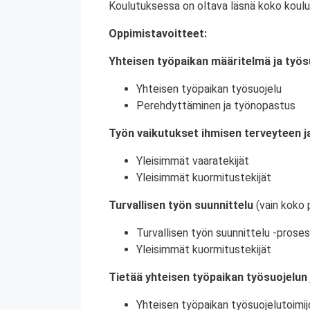
Koulutuksessa on oltava läsnä koko koulu
Oppimistavoitteet:
Yhteisen työpaikan määritelmä ja työs
Yhteisen työpaikan työsuojelu
Perehdyttäminen ja työnopastus
Työn vaikutukset ihmisen terveyteen ja
Yleisimmät vaaratekijät
Yleisimmät kuormitustekijät
Turvallisen työn suunnittelu
(vain koko 
Turvallisen työn suunnittelu -proses
Yleisimmät kuormitustekijät
Tietää yhteisen työpaikan työsuojelun 
Yhteisen työpaikan työsuojelutoimij