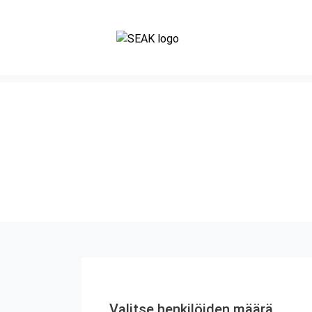
Valitse henkilöiden määrä