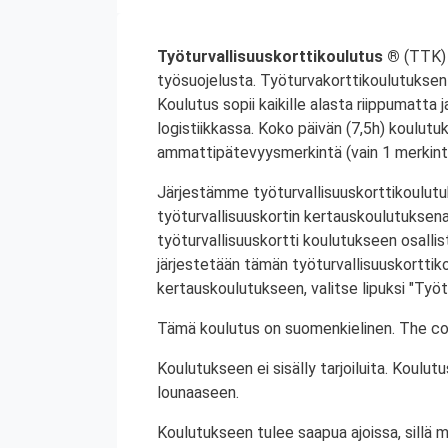
Työturvallisuuskorttikoulutus ®
(TTK) 
työsuojelusta. Työturvakorttikoulutuksen 
Koulutus sopii kaikille alasta riippumatta j
logistiikkassa. Koko päivän (7,5h) koulutu
ammattipätevyysmerkintä (vain 1 merkintä
Järjestämme työturvallisuuskorttikoulutuk
työturvallisuuskortin kertauskoulutuksena
työturvallisuuskortti koulutukseen osalli
järjestetään tämän työturvallisuuskorttiko
kertauskoulutukseen, valitse lipuksi "Työt
Tämä koulutus on suomenkielinen. The cou
Koulutukseen ei sisälly tarjoiluita. Koul
lounaaseen.
Koulutukseen tulee saapua ajoissa, sillä 