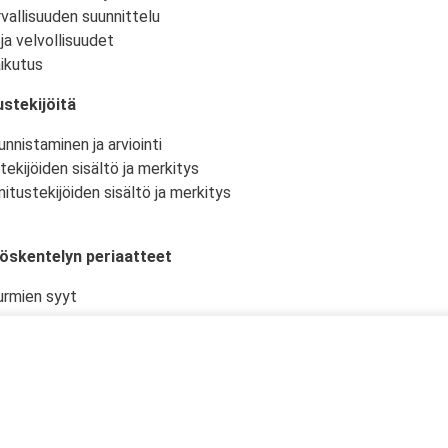
vallisuuden suunnittelu
ja velvollisuudet
ikutus
stekijöitä
nnistaminen ja arviointi
tekijöiden sisältö ja merkitys
itustekijöiden sisältö ja merkitys
yöskentelyn periaatteet
urmien syyt
istö ja -olosuhteet
kselliset työtehtävät ja niiden suunnittelu
en työturvallisuudelle