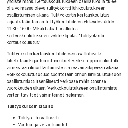
yhdistelmänä. Kertauskoulutukseen osallistuvalla tulee
olla voimassa oleva tulityökortti lähikoulutukseen
osallistumisen aikana. Tulityökortin kertauskoulutus
järjestetään tämän tulityökoulutuksen yhteydessä klo
11:30-16:00. Mikäli haluat osallistua
kertauskoulutukseen, valitse lipuksi "Tulityökortin
kertauskoulutus".
Tulityökortin kertauskoulutukseen osallistuville
lähetetään kirjautumistunnukset verkko-oppimisalustalle
viimeistään ilmoittautumista seuraavan arkipäivän aikana.
Verkkokoulutusosuus suoritetaan ennen lähikoulutukseen
osallistumista itsenäisesti verkossa mihin tahansa
vuorokauden aikaan. Verkkokoulutukseen osallistumista
varten tarvitset vain internet-selaimen.
Tulityökurssin sisältö
Tulityöt turvallisesti
Vastuut ja velvollisuudet