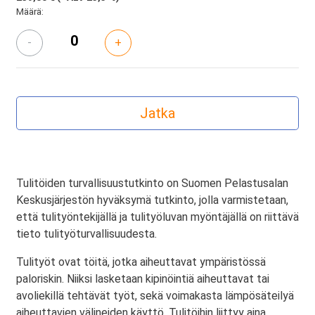
Määrä:
-
+
Tulitöiden turvallisuustutkinto on Suomen Pelastusalan
Keskusjärjestön hyväksymä tutkinto, jolla varmistetaan,
että tulityöntekijällä ja tulityöluvan myöntäjällä on riittävä
tieto tulityöturvallisuudesta.
Tulityöt ovat töitä, jotka aiheuttavat ympäristössä
paloriskin. Niiksi lasketaan kipinöintiä aiheuttavat tai
avoliekillä tehtävät työt, sekä voimakasta lämpösäteilyä
aiheuttavien välineiden käyttö. Tulitöihin liittyy aina