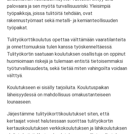
palovaara ja sen myötä turvallisuusriski. Yleisimpiä
työpaikkoja, joissa tulitöitä tehdään, ovat
rakennustyömaat sekä metalli- ja kemianteollisuuden
työpaikat.
Tulityökorttikoulutus opettaa välttämään vaaratilanteita
ja onnettomuuksia tulen kanssa työskenneltäessä.
Tulityökortin saatuaan koulutuksen osallistuja on oppinut
huomioimaan riskejä ja tulemaan entistä tietoisemmaksi
työturvallisuudesta, sekä tietää miten vahingoilta voidaan
välttyä.
Koulutukseen ei sisälly tarjoiluita. Koulutuspaikan
läheisyydessä on mahdollisuus omakustanteiseen
lounaaseen.
Järjestämme tulityökorttikoulutukset siten, että
kertaajat voivat halutessaan suorittaa tulityökortin
kertauskoulutuksen verkkokoulutuksen ja lähikoulutuksen