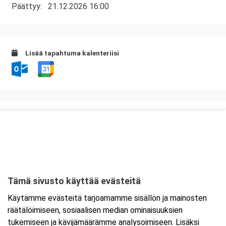
Päättyy:
21.12.2026 16:00
Lisää tapahtuma kalenteriisi
Kurssipaikka
ABC Lohja
Hossanmäentie 1
08350 Lohja
Tämä sivusto käyttää evästeitä
Tarkempi kartta ja ajo-ohjeet
Käytämme evästeitä tarjoamamme sisällön ja mainosten
räätälöimiseen, sosiaalisen median ominaisuuksien
tukemiseen ja kävijämäärämme analysoimiseen. Lisäksi