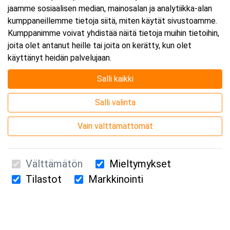
jaamme sosiaalisen median, mainosalan ja analytiikka-alan
kumppaneillemme tietoja siitä, miten käytät sivustoamme.
Kumppanimme voivat yhdistää näitä tietoja muihin tietoihin,
joita olet antanut heille tai joita on kerätty, kun olet
käyttänyt heidän palvelujaan.
Salli kaikki
Salli valinta
Vain välttämättömät
Välttämätön
Mieltymykset
Tilastot
Markkinointi
Suomen Ensiapukoulutus Oy / Valimotie 21 / 00380 Helsinki
010 5251 260 /
kurssille@suomenensiapukoulutus.fi
Tietosuojaseloste ja evästeiden käyttö