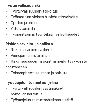
Työturvallisuuslaki
• Työturvallisuuslain tarkoitus
• Työnantajan yleinen huolehtimisvelvoite
• Opetus ja ohjaus
• Yhteistoiminta
• Työnantajan ja työntekijän velvollisuudet
Riskien arviointi ja hallinta
• Riskien arvioinnin vaiheet
• Vaarojen tunnistaminen
• Riskin suuruuden arviointi ja merkittävyydestä
päättäminen
• Toimenpiteet, seuranta ja palaute
Työsuojelun toimintaohjelma
• Työturvallisuuslain vaatimukset
• Nykytilan kartoitus
• Työsuojelun toimintaohjelman sisältö