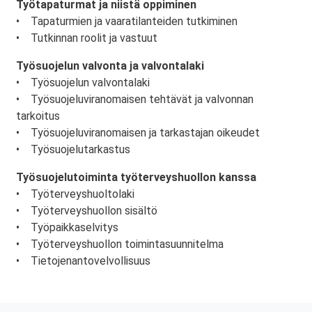
Työtapaturmat ja niistä oppiminen
• Tapaturmien ja vaaratilanteiden tutkiminen
• Tutkinnan roolit ja vastuut
Työsuojelun valvonta ja valvontalaki
• Työsuojelun valvontalaki
• Työsuojeluviranomaisen tehtävät ja valvonnan
tarkoitus
• Työsuojeluviranomaisen ja tarkastajan oikeudet
• Työsuojelutarkastus
Työsuojelutoiminta työterveyshuollon kanssa
• Työterveyshuoltolaki
• Työterveyshuollon sisältö
• Työpaikkaselvitys
• Työterveyshuollon toimintasuunnitelma
• Tietojenantovelvollisuus