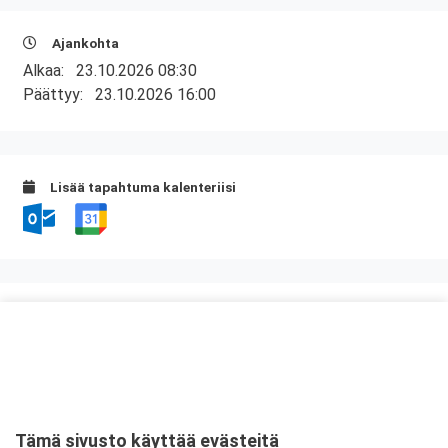
Ajankohta
Alkaa:
23.10.2026 08:30
Päättyy:
23.10.2026 16:00
Lisää tapahtuma kalenteriisi
Kurssipaikka
Scandic Aulanko
Aulangontie 93
13210 Hämeenlinna
Tämä sivusto käyttää evästeitä
Tarkempi kartta ja ajo-ohjeet