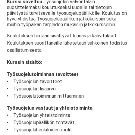
Kurssi soveltuu
Työsuojelun valvontalain
suosittelemaksi koulutukseksi uudelle tai tietojen
päivitystä tarvitsevalle työsuojelupäällikölle. Koulutus on
hyvä yhdistää Työsuojelupäällikön jatkokurssiin sekä
muihin työpaikan tarpeiden mukaisiin jatkokursseihin.
Koulutuksen hintaan sisältyvät lounas ja kahvitukset.
Koulutuksen suorittaneille lähetetään sähköinen todistus
osallistumisesta.
Kurssin sisältö:
Työsuojelutoiminnan tavoitteet
• Työsuojelun tavoitteet
• Työsuojelun lisäarvo
• Työsuojelutoiminnan mittaaminen
Työsuojelun vastuut ja yhteistoiminta
• Työsuojelun yhteistoiminta
• Työsuojelupäällikön tehtävät
• Työsuojeluhenkilöiden roolit