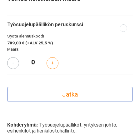
Työsuojelupäällikön peruskurssi
Syötä alennuskoodi
789,00 €
(+ALV 25,5 %)
Määrä:
-
+
Kohderyhmä:
Työsuojelupäälliköt, yrityksen johto,
esihenkilöt ja henkilöstöhallinto.