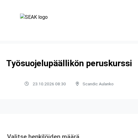
Työsuojelupäällikön peruskurssi
23.10.2026 08:30
Scandic Aulanko
Valitse henkilöiden määrä