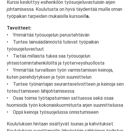
Kurssi keskittyy esihenkilön työsuojeluvastuisiin arjen
johtamisessa. Koulutusta on hyvä täydentää muilla oman
työpaikan tarpeiden mukaisilla kursseill
a.
Tavoitteet:
• Ymmärtää työsuojelun perustehtävän
• Tuntee lainsäädännöstä tulevat työpaikan
työsuojeluvastuut
• Tietää millaista tukea saa työsuojelun
yhteistoimintahenkilöiltä ja työterveyshuollosta
• Ymmärtää turvallisen työn varmistamisen keinoja,
kuten perehdytyksen ja työn suunnittelun
• Tuntee työnantajan seurantavelvoitteen ja keinoja sen
toteuttamiseen lähijohtamisessa
• Osaa toimia työtapaturmien sattuessa sekä osaa
huomioida työn kokonaiskuormitusta arjen suunnittelussa
• Oppii keinoja työsuojelussa onnistumiseen
Koulutuksen hintaan sisältyvät lounas ja kahvitukset.
Koulutuksen suorittaneille lähetetään sähköinen todistus