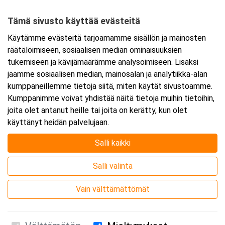
20100 Turku
Tämä sivusto käyttää evästeitä
Tarkempi kartta ja ajo-ohjeet
Käytämme evästeitä tarjoamamme sisällön ja mainosten
räätälöimiseen, sosiaalisen median ominaisuuksien
tukemiseen ja kävijämäärämme analysoimiseen. Lisäksi
jaamme sosiaalisen median, mainosalan ja analytiikka-alan
kumppaneillemme tietoja siitä, miten käytät sivustoamme.
Kumppanimme voivat yhdistää näitä tietoja muihin tietoihin,
joita olet antanut heille tai joita on kerätty, kun olet
käyttänyt heidän palvelujaan.
Salli kaikki
Salli valinta
Vain välttämättömät