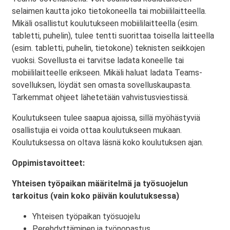
selaimen kautta joko tietokoneella tai mobiililaitteella.
Mikäli osallistut koulutukseen mobiililaitteella (esim.
tabletti, puhelin), tulee tentti suorittaa toisella laitteella
(esim. tabletti, puhelin, tietokone) teknisten seikkojen
vuoksi. Sovellusta ei tarvitse ladata koneelle tai
mobiililaitteelle erikseen. Mikäli haluat ladata Teams-
sovelluksen, löydät sen omasta sovelluskaupasta.
Tarkemmat ohjeet lähetetään vahvistusviestissä.
Koulutukseen tulee saapua ajoissa, sillä myöhästyviä
osallistujia ei voida ottaa koulutukseen mukaan.
Koulutuksessa on oltava läsnä koko koulutuksen ajan.
Oppimistavoitteet:
Yhteisen työpaikan määritelmä ja työsuojelun
tarkoitus (vain koko päivän koulutuksessa)
Yhteisen työpaikan työsuojelu
Perehdyttäminen ja työnopastus