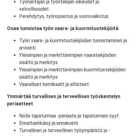
Työnantajan ja työntekijän oikeudet ja
velvollisuudet
Perehdytys, työnopastus ja vuorovaikutus
Osaa tunnistaa työn vaara- ja kuormitustekijöitä
Työn vaara- ja kuormitustekijöiden tunnistaminen ja
arviointi
Yleisimpien ja merkittävimpien vaaratekijöiden
sisältö ja merkitys
Yleisimpien ja merkittävimpien kuormitustekijöiden
sisältö ja merkitys
Vaaralliset kemikaalit ja altisteet
Ymmärtää turvallisen ja terveellisen työskentelyn
periaatteet
Nolla tapaturmaa -periaate ja tapaturmien syyt
Ennaltaehkäisy ja ennakointi
Turvallinen ja terveellinen työympäristö ja -