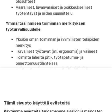
olosuhteet
Vaaralliset, luvanvaraiset ja poikkeukselliset
työtehtävät ja niiden suunnittelu
Ymmärtää ihmisen toiminnan merkityksen
työturvallisuudelle
Yksilön oman toiminnan ja inhimillisten tekijöiden
merkitys
Turvalliset työtavat (ml. ergonomia) ja välineet
Toiminta läheltä piti-, työtapaturma- ja
onnettomuustilanteissa
Työtapaturmien merkitys yksilön lähipiirille,
työyhteisölle ja yhteiskunnalle
Tämä sivusto käyttää evästeitä
Ajankohta
Käytämme evästeitä tarjoamamme sisällön ja mainosten
Alkaa:
24.11.2026 08:30