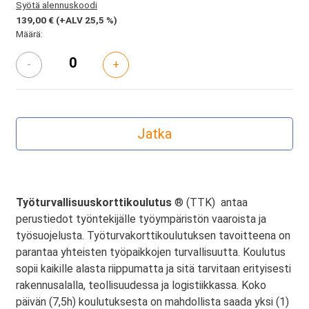
Syötä alennuskoodi
139,00 €
(+ALV 25,5 %)
Määrä:
-
+
Työturvallisuuskorttikoulutus
® (TTK) antaa
perustiedot työntekijälle työympäristön vaaroista ja
työsuojelusta. Työturvakorttikoulutuksen tavoitteena on
parantaa yhteisten työpaikkojen turvallisuutta. Koulutus
sopii kaikille alasta riippumatta ja sitä tarvitaan erityisesti
rakennusalalla, teollisuudessa ja logistiikkassa. Koko
päivän (7,5h) koulutuksesta on mahdollista saada yksi (1)