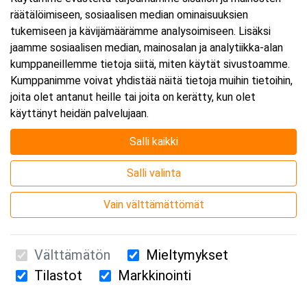
räätälöimiseen, sosiaalisen median ominaisuuksien
Päättyy:
24.11.2026 16:00
tukemiseen ja kävijämäärämme analysoimiseen. Lisäksi
jaamme sosiaalisen median, mainosalan ja analytiikka-alan
kumppaneillemme tietoja siitä, miten käytät sivustoamme.
Lisää tapahtuma kalenteriisi
Kumppanimme voivat yhdistää näitä tietoja muihin tietoihin,
joita olet antanut heille tai joita on kerätty, kun olet
käyttänyt heidän palvelujaan.
Salli kaikki
Kurssipaikka
Salli valinta
Webinaari
Vain välttämättömät
Välttämätön
Mieltymykset
Tilastot
Markkinointi
Suomen Ensiapukoulutus Oy / Valimotie 21 / 00380 Helsinki
010 5251 260 /
kurssille@suomenensiapukoulutus.fi