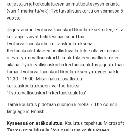
kuljettajan jatkokoulutuksen ammattipätevyysmerkintä
(vain 1 merkintä/vrk). Työturvallisuuskortti on voimassa 5
vuotta.
Järjestämme työturvallisuuskorttikoulutukset siten, että
kertaajat voivat halutessaan suorittaa
työturvallisuuskortin kertauskoulutuksena.
Kertauskoulutukseen osallistuvalla tulee olla voimassa
oleva työturvallisuuskortti koulutukseen osallistumisen
aikana. Työturvallisuuskortin kertauskoulutus järjestetään
tämän työturvallisuuskorttikoulutuksen yhteydessä klo
11:30 - 16:00. Mikäli haluat osallistua
kertauskoulutukseen, valitse lipuksi
"Työturvallisuuskortin kertauskoulutus".
Tämä koulutus pidetään suomen kielellä. / The course
language is Finnish.
Kyseessä on etäkoulutus.
Koulutus tapahtuu Microsoft
Teams-sovelluksella. Voit osallistua koulutukseen