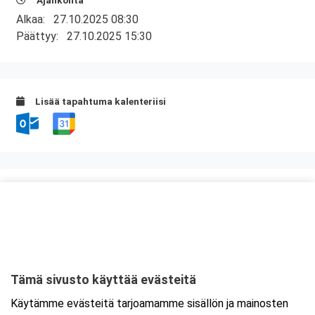
Ajankohta
Alkaa:
27.10.2025 08:30
Päättyy:
27.10.2025 15:30
Lisää tapahtuma kalenteriisi
Kurssipaikka
Kuntatalo, Kokous- ja kongressikeskus
Toinen linja 14
00530 Helsinki
Tämä sivusto käyttää evästeitä
Tarkempi kartta ja ajo-ohjeet
Käytämme evästeitä tarjoamamme sisällön ja mainosten