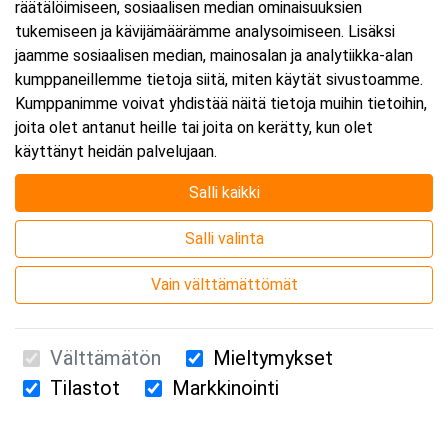
räätälöimiseen, sosiaalisen median ominaisuuksien
tukemiseen ja kävijämäärämme analysoimiseen. Lisäksi
jaamme sosiaalisen median, mainosalan ja analytiikka-alan
kumppaneillemme tietoja siitä, miten käytät sivustoamme.
Kumppanimme voivat yhdistää näitä tietoja muihin tietoihin,
joita olet antanut heille tai joita on kerätty, kun olet
käyttänyt heidän palvelujaan.
Salli kaikki
Salli valinta
Vain välttämättömät
Välttämätön
Mieltymykset
Tilastot
Markkinointi
Suomen Ensiapukoulutus Oy / Valimotie 21 / 00380 Helsinki
010 5251 260 /
kurssille@suomenensiapukoulutus.fi
Tietosuojaseloste ja evästeiden käyttö