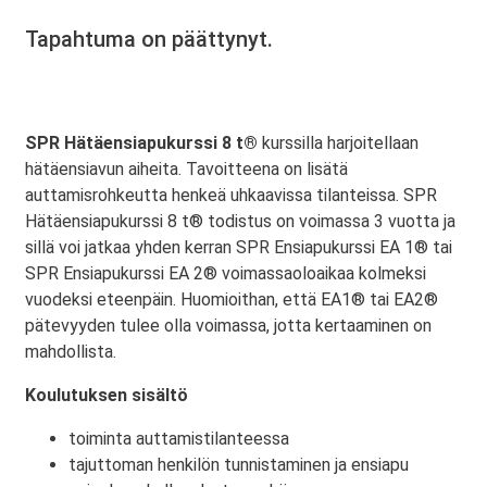
Tapahtuma on päättynyt.
SPR Hätäensiapukurssi 8 t®
kurssilla harjoitellaan
hätäensiavun aiheita. Tavoitteena on lisätä
auttamisrohkeutta henkeä uhkaavissa tilanteissa. SPR
Hätäensiapukurssi 8 t® todistus on voimassa 3 vuotta ja
sillä voi jatkaa yhden kerran SPR Ensiapukurssi EA 1® tai
SPR Ensiapukurssi EA 2® voimassaoloaikaa kolmeksi
vuodeksi eteenpäin. Huomioithan, että EA1® tai EA2®
pätevyyden tulee olla voimassa, jotta kertaaminen on
mahdollista.
Koulutuksen sisältö
toiminta auttamistilanteessa
tajuttoman henkilön tunnistaminen ja ensiapu