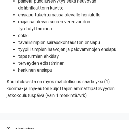
painelu-puhalluselvytys sekä neuvovan
defibrillaattorin käyttö
ensiapu tukehtumassa olevalle henkilölle
raajassa olevan suuren verenvuodon
tyrehdyttäminen
sokki
tavallisimpien sairauskohtausten ensiapu
tyypillisimpien haavojen ja palovammojen ensiapu
tapaturmien ehkäisy
terveyden edistäminen
henkinen ensiapu
Koulutuksesta on myös mahdollisuus saada yksi (1)
kuorma- ja linja-auton kuljettajien ammattipätevyyden
jatkokoulutuspäivä (vain 1 merkintä/vrk).