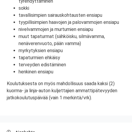
tyrehdyttäminen
sokki
tavallisimpien sairauskohtausten ensiapu
tyypillisimpien haavojen ja palovammojen ensiapu
nivelvammojen ja murtumien ensiapu
muut tapaturmat (sähköisku, silmävamma,
nenäverenvuoto, pään vamma)
myrkytyksien ensiapu
tapaturmien ehkäisy
terveyden edistäminen
henkinen ensiapu
Koulutuksesta on myös mahdollisuus saada kaksi (2)
kuorma- ja linja-auton kuljettajien ammattipätevyyden
jatkokoulutuspäivää (vain 1 merkintä/vrk).