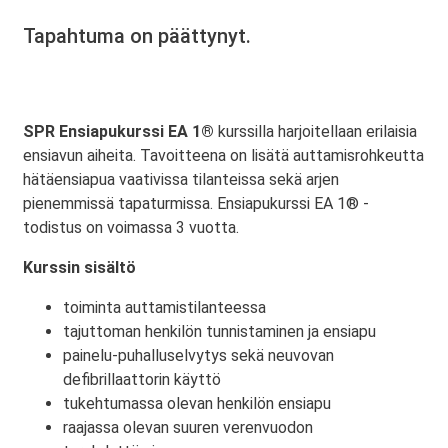
Tapahtuma on päättynyt.
SPR Ensiapukurssi EA 1®
kurssilla harjoitellaan erilaisia
ensiavun aiheita. Tavoitteena on lisätä auttamisrohkeutta
hätäensiapua vaativissa tilanteissa sekä arjen
pienemmissä tapaturmissa. Ensiapukurssi EA 1® -
todistus on voimassa 3 vuotta.
Kurssin sisältö
toiminta auttamistilanteessa
tajuttoman henkilön tunnistaminen ja ensiapu
painelu-puhalluselvytys sekä neuvovan
defibrillaattorin käyttö
tukehtumassa olevan henkilön ensiapu
raajassa olevan suuren verenvuodon