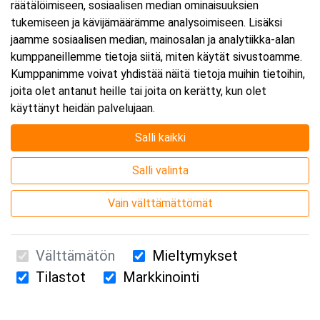
räätälöimiseen, sosiaalisen median ominaisuuksien
tukemiseen ja kävijämäärämme analysoimiseen. Lisäksi
jaamme sosiaalisen median, mainosalan ja analytiikka-alan
kumppaneillemme tietoja siitä, miten käytät sivustoamme.
Kumppanimme voivat yhdistää näitä tietoja muihin tietoihin,
joita olet antanut heille tai joita on kerätty, kun olet
käyttänyt heidän palvelujaan.
Salli kaikki
Salli valinta
Vain välttämättömät
Välttämätön
Mieltymykset
Tilastot
Markkinointi
Suomen Ensiapukoulutus Oy / Valimotie 21 / 00380 Helsinki
010 5251 260 /
kurssille@suomenensiapukoulutus.fi
Tietosuojaseloste ja evästeiden käyttö