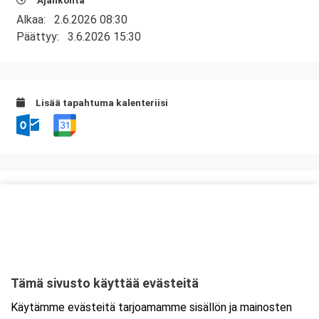
Ajankohta
Alkaa:
2.6.2026 08:30
Päättyy:
3.6.2026 15:30
Lisää tapahtuma kalenteriisi
Kurssipaikka
ABC Tupos
Tuposkorva 1
91910 Oulu
Tämä sivusto käyttää evästeitä
Tarkempi kartta ja ajo-ohjeet
Käytämme evästeitä tarjoamamme sisällön ja mainosten