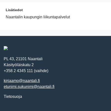
Lisätiedot
Naantalin kaupungin liikuntapalvelut
PL 43, 21101 Naantali
Käsityöläiskatu 2
+358 2 4345 111 (vaihde)
kirjaamo@naantali.fi
etunimi.sukunimi@naantali.fi
Tietosuoja