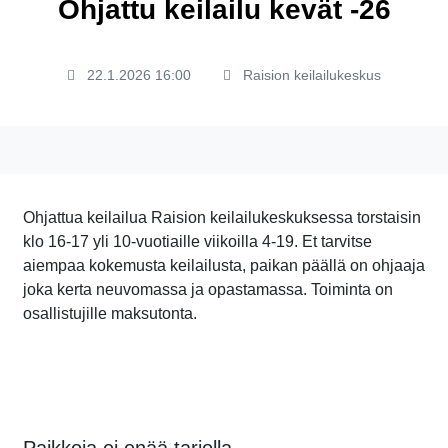
Ohjattu keilailu kevät -26
22.1.2026 16:00
Raision keilailukeskus
Ohjattua keilailua Raision keilailukeskuksessa torstaisin
klo 16-17 yli 10-vuotiaille viikoilla 4-19. Et tarvitse
aiempaa kokemusta keilailusta, paikan päällä on ohjaaja
joka kerta neuvomassa ja opastamassa. Toiminta on
osallistujille maksutonta.
Paikkoja ei enää tarjolla.