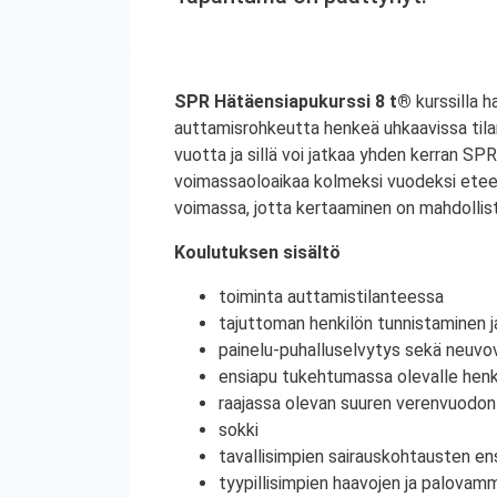
SPR Hätäensiapukurssi 8 t®
kurssilla h
auttamisrohkeutta henkeä uhkaavissa til
vuotta ja sillä voi jatkaa yhden kerran S
voimassaoloaikaa kolmeksi vuodeksi etee
voimassa, jotta kertaaminen on mahdollist
Koulutuksen sisältö
toiminta auttamistilanteessa
tajuttoman henkilön tunnistaminen j
painelu-puhalluselvytys sekä neuvov
ensiapu tukehtumassa olevalle henki
raajassa olevan suuren verenvuodo
sokki
tavallisimpien sairauskohtausten en
tyypillisimpien haavojen ja palovam