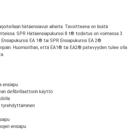
arjoitellaan hätäensiavun aiheita. Tavoitteena on lisätä
anteissa. SPR Hätäensiapukurssi 8 t® todistus on voimassa 3
PR Ensiapukurssi EA 1® tai SPR Ensiapukurssi EA 2®
npäin. Huomioithan, että EA1® tai EA2® pätevyyden tulee olla
a.
a ensiapu
an defibrillaattorin käyttö
lölle
n tyrehdyttäminen
siapu
mojen ensiapu