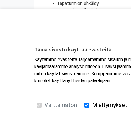
tapaturmien ehkäisy
terveyden edistäminen
henkinen ensiapu
Koulutuksesta on myös mahdollisuus saada
jatkokoulutuspäivä (vain 1 merkintä/vrk).
Kyseessä on etäkoulutus.
Koulutus tapa
Tämä sivusto käyttää evästeitä
koulutukseen selaimen kautta joko tietokon
Käytämme evästeitä tarjoamamme sisällön ja ma
tai mobiililaitteelle erikseen. Mikäli ha
kävijämäärämme analysoimiseen. Lisäksi jaamme 
Tarkemmat ohjeet lähetetään vahvistusvi
miten käytät sivustoamme. Kumppanimme voivat yhd
kun olet käyttänyt heidän palvelujaan.
Välttämätön
Mieltymykset
Suomen Ensiapukoulutus Oy / Valimotie 21 / 00
010 5251 260 /
kurssille@suomenensiapukoulut
Tietosuojaseloste ja evästeiden käyttö