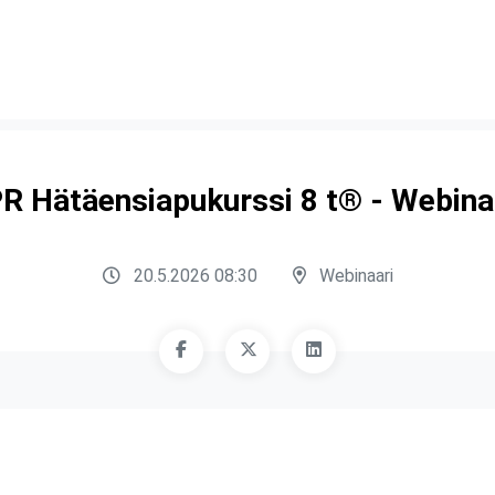
R Hätäensiapukurssi 8 t® - Webina
20.5.2026 08:30
Webinaari