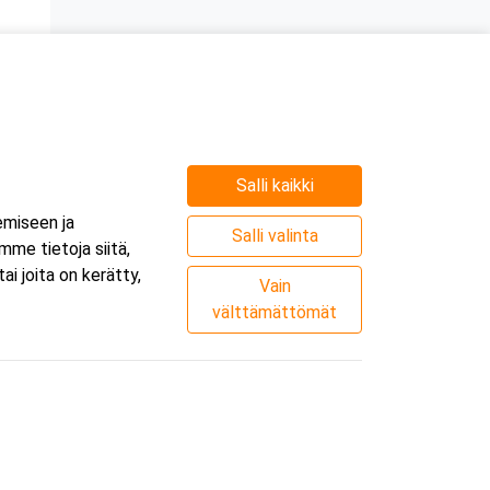
Salli kaikki
e
emiseen ja
.
Salli valinta
me tietoja siitä,
i joita on kerätty,
Vain
välttämättömät