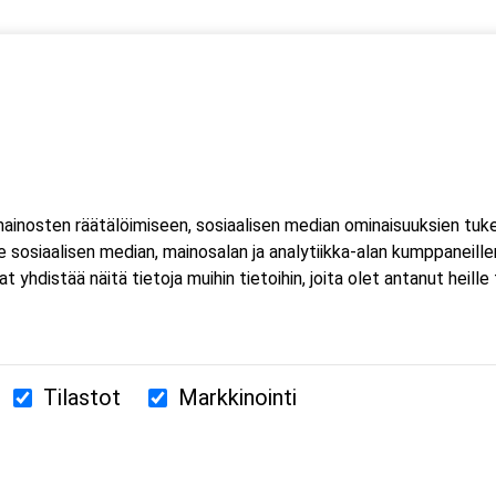
 yksi (1) kuorma- ja linja-auton kuljettajien ammattipätevyyden
htuu Microsoft Teams-sovelluksella. Voit osallistua
eella tai mobiililaitteella. Sovellusta ei tarvitse ladata koneell
inosten räätälöimiseen, sosiaalisen median ominaisuuksien tuk
luat ladata Teams-sovelluksen, löydät sen omasta sovelluskaupasta
sosiaalisen median, mainosalan ja analytiikka-alan kumppaneillem
estissä.
istää näitä tietoja muihin tietoihin, joita olet antanut heille ta
Tilastot
Markkinointi
380 Helsinki
us.fi