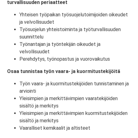
turvallisuuden periaatteet
Yhteisen työpaikan työsuojelutoimijoiden oikeudet
ja velvollisuudet
Työsuojelun yhteistoiminta ja työturvallisuuden
suunnittelu
Työnantajan ja työntekijän oikeudet ja
velvollisuudet
Perehdytys, työnopastus ja vuorovaikutus
Osaa tunnistaa työn vaara- ja kuormitustekijöitä
Työn vaara- ja kuormitustekijöiden tunnistaminen ja
arviointi
Yleisimpien ja merkittävimpien vaaratekijöiden
sisältö ja merkitys
Yleisimpien ja merkittävimpien kuormitustekijöiden
sisältö ja merkitys
Vaaralliset kemikaalit ja altisteet