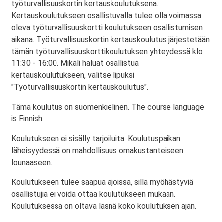
työturvallisuuskortin kertauskoulutuksena.
Kertauskoulutukseen osallistuvalla tulee olla voimassa
oleva työturvallisuuskortti koulutukseen osallistumisen
aikana. Työturvallisuuskortin kertauskoulutus järjestetään
tämän työturvallisuuskorttikoulutuksen yhteydessä klo
11:30 - 16:00. Mikäli haluat osallistua
kertauskoulutukseen, valitse lipuksi
"Työturvallisuuskortin kertauskoulutus".
Tämä koulutus on suomenkielinen. The course language
is Finnish.
Koulutukseen ei sisälly tarjoiluita. Koulutuspaikan
läheisyydessä on mahdollisuus omakustanteiseen
lounaaseen.
Koulutukseen tulee saapua ajoissa, sillä myöhästyviä
osallistujia ei voida ottaa koulutukseen mukaan.
Koulutuksessa on oltava läsnä koko koulutuksen ajan.