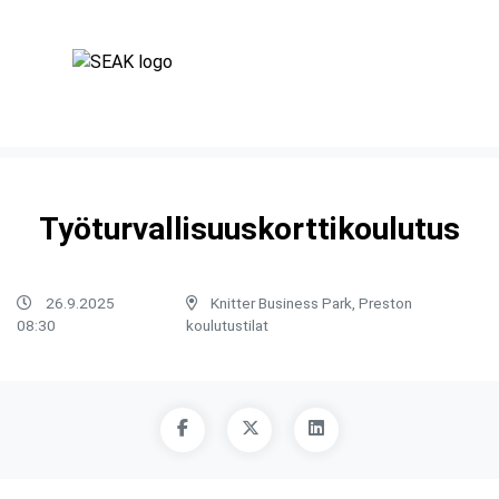
Työturvallisuuskorttikoulutus
26.9.2025
Knitter Business Park, Preston
08:30
koulutustilat