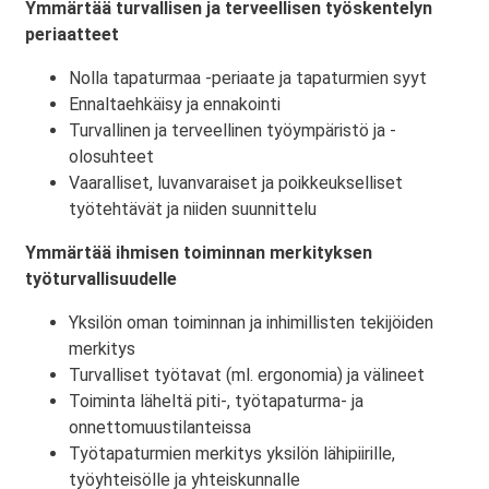
Ymmärtää turvallisen ja terveellisen työskentelyn
periaatteet
Nolla tapaturmaa -periaate ja tapaturmien syyt
Ennaltaehkäisy ja ennakointi
Turvallinen ja terveellinen työympäristö ja -
olosuhteet
Vaaralliset, luvanvaraiset ja poikkeukselliset
työtehtävät ja niiden suunnittelu
Ymmärtää ihmisen toiminnan merkityksen
työturvallisuudelle
Yksilön oman toiminnan ja inhimillisten tekijöiden
merkitys
Turvalliset työtavat (ml. ergonomia) ja välineet
Toiminta läheltä piti-, työtapaturma- ja
onnettomuustilanteissa
Työtapaturmien merkitys yksilön lähipiirille,
työyhteisölle ja yhteiskunnalle