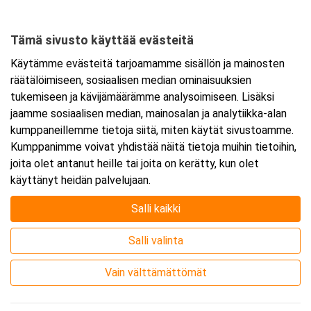
02630 Espoo
Tämä sivusto käyttää evästeitä
Tarkempi kartta ja ajo-ohjeet
Käytämme evästeitä tarjoamamme sisällön ja mainosten
räätälöimiseen, sosiaalisen median ominaisuuksien
tukemiseen ja kävijämäärämme analysoimiseen. Lisäksi
jaamme sosiaalisen median, mainosalan ja analytiikka-alan
kumppaneillemme tietoja siitä, miten käytät sivustoamme.
Kumppanimme voivat yhdistää näitä tietoja muihin tietoihin,
joita olet antanut heille tai joita on kerätty, kun olet
käyttänyt heidän palvelujaan.
Salli kaikki
Salli valinta
Vain välttämättömät