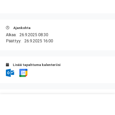
Ajankohta
Alkaa:
26.9.2025 08:30
Päättyy:
26.9.2025 16:00
Lisää tapahtuma kalenteriisi
Kurssipaikka
Knitter Business Park, Preston koulutustilat
Kutojantie 6-8 (8.krs)