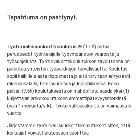
Tapahtuma on päättynyt.
Työturvallisuuskorttikoulutus ®
(TTK) antaa
perustiedot työntekijälle työympäristön vaaroista ja
työsuojelusta. Työturvakorttikoulutuksen tavoitteena on
parantaa yhteisten työpaikkojen turvallisuutta. Koulutus
sopii kaikille alasta riippumatta ja sitä tarvitaan erityisesti
rakennusalalla, teollisuudessa ja logistiikkassa. Koko
päivän (7,5h) koulutuksesta on mahdollista saada yksi (1)
kuljettajan jatkokoulutuksen ammattipätevyysmerkintä
(vain 1 merkintä/vrk). Työturvallisuuskortti on voimassa 5
vuotta.
Järjestämme työturvallisuuskorttikoulutukset siten, että
kertaajat voivat halutessaan suorittaa