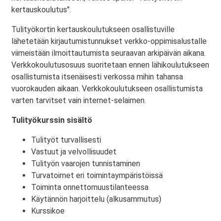
kertauskoulutus".
Tulityökortin kertauskoulutukseen osallistuville
lähetetään kirjautumistunnukset verkko-oppimisalustalle
viimeistään ilmoittautumista seuraavan arkipäivän aikana.
Verkkokoulutusosuus suoritetaan ennen lähikoulutukseen
osallistumista itsenäisesti verkossa mihin tahansa
vuorokauden aikaan. Verkkokoulutukseen osallistumista
varten tarvitset vain internet-selaimen.
Tulityökurssin sisältö
Tulityöt turvallisesti
Vastuut ja velvollisuudet
Tulityön vaarojen tunnistaminen
Turvatoimet eri toimintaympäristöissä
Toiminta onnettomuustilanteessa
Käytännön harjoittelu (alkusammutus)
Kurssikoe