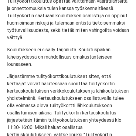
Tulityökorttikoulutus opettaa välttämään vaaratilanteita
ja onnettomuuksia tulen kanssa työskenneltäessä.
Tulityökortin saatuaan koulutuksen osallistuja on oppinut
huomioimaan riskejä ja tulemaan entistä tietoisemmaksi
työturvallisuudesta, sekä tietää miten vahingoilta voidaan
välttyä.
Koulutukseen ei sisälly tarjoiluita. Koulutuspaikan
läheisyydessä on mahdollisuus omakustanteiseen
lounaaseen.
Järjestämme tulityökorttikoulutukset siten, että
kertaajat voivat halutessaan suorittaa tulityökortin
kertauskoulutuksen verkkokoulutuksen ja lähikoulutuksen
yhdistelmänä. Kertauskoulutukseen osallistuvalla tulee
olla voimassa oleva tulityökortti lähikoulutukseen
osallistumisen aikana. Tulityökortin kertauskoulutus
järjestetään tämän tulityökoulutuksen yhteydessä klo
11:30-16:00. Mikäli haluat osallistua
kertauskoulutukseen, valitse lipuksi "Tulityökortin