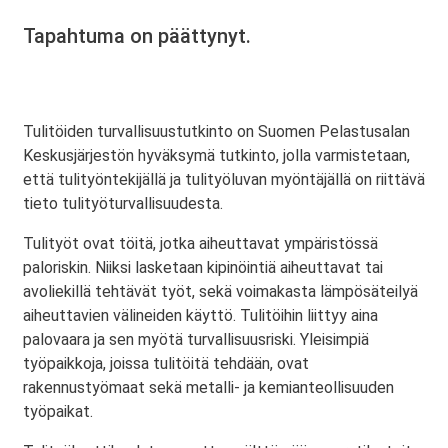
Tapahtuma on päättynyt.
Tulitöiden turvallisuustutkinto on Suomen Pelastusalan
Keskusjärjestön hyväksymä tutkinto, jolla varmistetaan,
että tulityöntekijällä ja tulityöluvan myöntäjällä on riittävä
tieto tulityöturvallisuudesta.
Tulityöt ovat töitä, jotka aiheuttavat ympäristössä
paloriskin. Niiksi lasketaan kipinöintiä aiheuttavat tai
avoliekillä tehtävät työt, sekä voimakasta lämpösäteilyä
aiheuttavien välineiden käyttö. Tulitöihin liittyy aina
palovaara ja sen myötä turvallisuusriski. Yleisimpiä
työpaikkoja, joissa tulitöitä tehdään, ovat
rakennustyömaat sekä metalli- ja kemianteollisuuden
työpaikat.