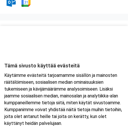
Kurssipaikka
ABC Amiraali,
Haminantie 1
48810 Kotka
Tämä sivusto käyttää evästeitä
Tarkempi kartta ja ajo-ohjeet
Käytämme evästeitä tarjoamamme sisällön ja mainosten
räätälöimiseen, sosiaalisen median ominaisuuksien
tukemiseen ja kävijämäärämme analysoimiseen. Lisäksi
jaamme sosiaalisen median, mainosalan ja analytiikka-alan
kumppaneillemme tietoja siitä, miten käytät sivustoamme.
Kumppanimme voivat yhdistää näitä tietoja muihin tietoihin,
joita olet antanut heille tai joita on kerätty, kun olet
käyttänyt heidän palvelujaan.