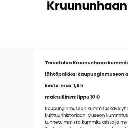
Kruununhaan 
Tervetuloa Kruununhaan kummitu
lähtöpaikka: Kaupunginmuseon au
kesto: max. 1,5 h
maksullinen: lippu 10 €
Kaupunginmuseon kummituskävelyt l
kulttuurihistoriaan. Museon kummitu
tunnetuimmista kummituksista ja myst