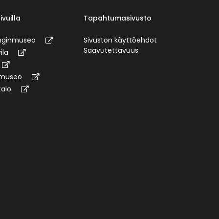
ivuilla
Tapahtumasivusto
unginmuseo
Sivuston käyttöehdot
Saavutettavuus
ila
omuseo
talo