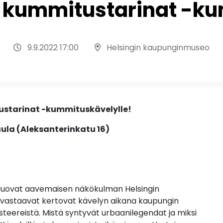
kummitustarinat -k
9.9.2022 17:00
Helsingin kaupunginmuseo
starinat -kummituskävelylle!
la (Aleksanterinkatu 16)
uovat aavemaisen näkökulman Helsingin
svastaavat kertovat kävelyn aikana kaupungin
eereistä. Mistä syntyvät urbaanilegendat ja miksi