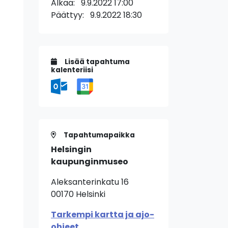
Alkaa:
9.9.2022 17:00
Päättyy:
9.9.2022 18:30
Lisää tapahtuma
kalenteriisi
Tapahtumapaikka
Helsingin
kaupunginmuseo
Aleksanterinkatu 16
00170 Helsinki
Tarkempi kartta ja ajo-
ohjeet