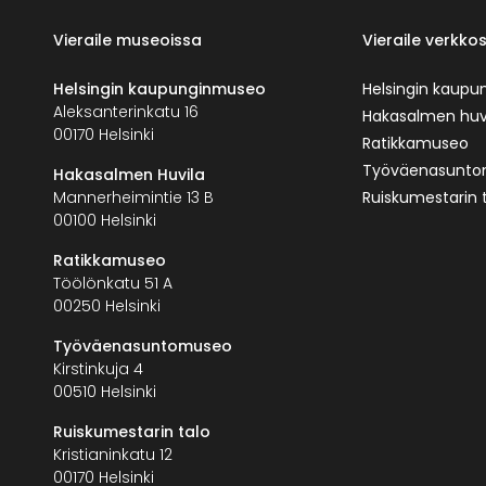
Vieraile museoissa
Vieraile verkkos
Helsingin kaupunginmuseo
Helsingin kaup
Aleksanterinkatu 16
Hakasalmen huv
00170 Helsinki
Ratikkamuseo
Työväenasunt
Hakasalmen Huvila
Mannerheimintie 13 B
Ruiskumestarin 
00100 Helsinki
Ratikkamuseo
Töölönkatu 51 A
00250 Helsinki
Työväenasuntomuseo
Kirstinkuja 4
00510 Helsinki
Ruiskumestarin talo
Kristianinkatu 12
00170 Helsinki