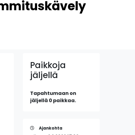
ummituskävely
Paikkoja
jäljellä
Tapahtumaan on
jäljellä 0 paikkaa.
Ajankohta