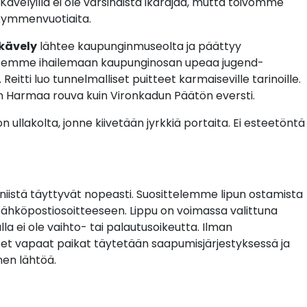
ävelyillä ei ole varsinaista ikärajaa, mutta toivomme
i kymmenvuotiaita.
kävely
lähtee kaupunginmuseolta ja päättyy
pääsemme ihailemaan kaupunginosan upeaa jugend-
. Reitti luo tunnelmalliset puitteet karmaiseville tarinoille.
in Harmaa rouva kuin Vironkadun Päätön eversti.
ullakolta, jonne kiivetään jyrkkiä portaita. Ei esteetöntä
iistä täyttyvät nopeasti. Suosittelemme lipun ostamista
sähköpostiosoitteeseen. Lippu on voimassa valittuna
lla ei ole vaihto- tai palautusoikeutta. Ilman
iset vapaat paikat täytetään saapumisjärjestyksessä ja
nen lähtöä.