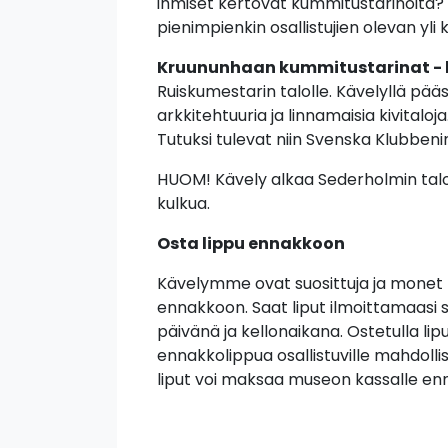
ihmiset kertovat kummitustarinoita? K
pienimpienkin osallistujien olevan yl
Kruununhaan kummitustarinat - 
Ruiskumestarin talolle. Kävelyllä 
arkkitehtuuria ja linnamaisia kivitaloja
Tutuksi tulevat niin Svenska Klubben
HUOM! Kävely alkaa Sederholmin talon 
kulkua.
Osta lippu ennakkoon
Kävelymme ovat suosittuja ja monet n
ennakkoon. Saat liput ilmoittamaasi 
päivänä ja kellonaikana. Ostetulla lipu
ennakkolippua osallistuville mahdoll
liput voi maksaa museon kassalle en