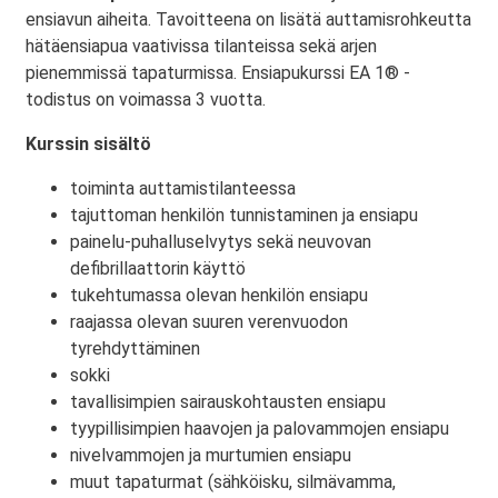
ensiavun aiheita. Tavoitteena on lisätä auttamisrohkeutta
hätäensiapua vaativissa tilanteissa sekä arjen
pienemmissä tapaturmissa. Ensiapukurssi EA 1® -
todistus on voimassa 3 vuotta.
Kurssin sisältö
toiminta auttamistilanteessa
tajuttoman henkilön tunnistaminen ja ensiapu
painelu-puhalluselvytys sekä neuvovan
defibrillaattorin käyttö
tukehtumassa olevan henkilön ensiapu
raajassa olevan suuren verenvuodon
tyrehdyttäminen
sokki
tavallisimpien sairauskohtausten ensiapu
tyypillisimpien haavojen ja palovammojen ensiapu
nivelvammojen ja murtumien ensiapu
muut tapaturmat (sähköisku, silmävamma,