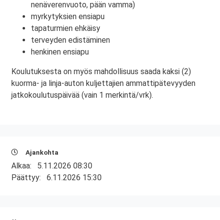
nenäverenvuoto, pään vamma)
myrkytyksien ensiapu
tapaturmien ehkäisy
terveyden edistäminen
henkinen ensiapu
Koulutuksesta on myös mahdollisuus saada kaksi (2)
kuorma- ja linja-auton kuljettajien ammattipätevyyden
jatkokoulutuspäivää (vain 1 merkintä/vrk).
Ajankohta
Alkaa:
5.11.2026 08:30
Päättyy:
6.11.2026 15:30