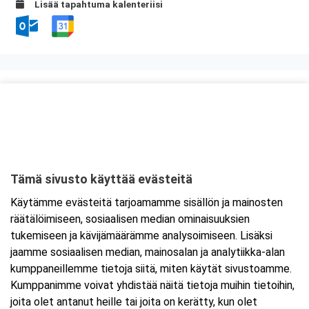
Lisää tapahtuma kalenteriisi
Kurssipaikka
Ravintola Kokkipoika
Antti Possin Kuja 1
33400 Tampere
Tämä sivusto käyttää evästeitä
Tarkempi kartta ja ajo-ohjeet
Käytämme evästeitä tarjoamamme sisällön ja mainosten
räätälöimiseen, sosiaalisen median ominaisuuksien
tukemiseen ja kävijämäärämme analysoimiseen. Lisäksi
jaamme sosiaalisen median, mainosalan ja analytiikka-alan
kumppaneillemme tietoja siitä, miten käytät sivustoamme.
Kumppanimme voivat yhdistää näitä tietoja muihin tietoihin,
joita olet antanut heille tai joita on kerätty, kun olet