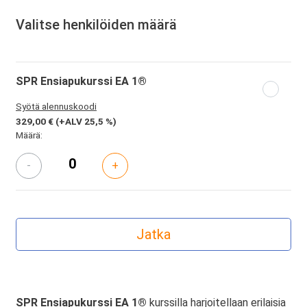
Valitse henkilöiden määrä
SPR Ensiapukurssi EA 1®
Syötä alennuskoodi
329,00 €
(+ALV 25,5 %)
Määrä:
-
+
SPR Ensiapukurssi EA 1®
kurssilla harjoitellaan erilaisia