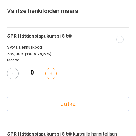
Valitse henkilöiden määrä
SPR Hätäensiapukurssi 8 t®
Syötä alennuskoodi
239,00 €
(+ALV 25,5 %)
Määrä:
-
+
SPR Hätäensiapukurssi 8 t®
kurssilla harjoitellaan