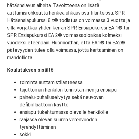
hätäensiavun aiheita. Tavoitteena on lisätä
auttamisrohkeutta henkeä uhkaavissa tilanteissa. SPR
Hätäensiapukurssi 8 t® todistus on voimassa 3 vuotta ja
sillä voi jatkaa yhden kerran SPR Ensiapukurssi EA 1® tai
SPR Ensiapukurssi EA 2® voimassaoloaikaa kolmeksi
vuodeksi eteenpäin. Huomioithan, että EA1® tai EA2®
pätevyyden tulee olla voimassa, jotta kertaaminen on
mahdollista.
Koulutuksen sisältö
toiminta auttamistilanteessa
tajuttoman henkilön tunnistaminen ja ensiapu
painelu-puhalluselvytys sekä neuvovan
defibrillaattorin käyttö
ensiapu tukehtumassa olevalle henkilölle
raajassa olevan suuren verenvuodon
tyrehdyttäminen
sokki