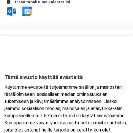
Lisää tapahtuma kalenteriisi
Kurssipaikka
ABC Amiraali
Haminantie 1
48810 Kotka
Tämä sivusto käyttää evästeitä
Tarkempi kartta ja ajo-ohjeet
Käytämme evästeitä tarjoamamme sisällön ja mainosten
räätälöimiseen, sosiaalisen median ominaisuuksien
tukemiseen ja kävijämäärämme analysoimiseen. Lisäksi
jaamme sosiaalisen median, mainosalan ja analytiikka-alan
kumppaneillemme tietoja siitä, miten käytät sivustoamme.
Kumppanimme voivat yhdistää näitä tietoja muihin tietoihin,
joita olet antanut heille tai joita on kerätty, kun olet