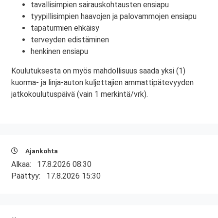
tavallisimpien sairauskohtausten ensiapu
tyypillisimpien haavojen ja palovammojen ensiapu
tapaturmien ehkäisy
terveyden edistäminen
henkinen ensiapu
Koulutuksesta on myös mahdollisuus saada yksi (1)
kuorma- ja linja-auton kuljettajien ammattipätevyyden
jatkokoulutuspäivä (vain 1 merkintä/vrk).
Ajankohta
Alkaa:
17.8.2026 08:30
Päättyy:
17.8.2026 15:30