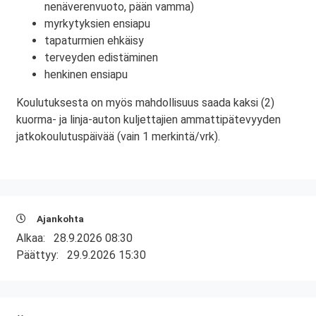
nenäverenvuoto, pään vamma)
myrkytyksien ensiapu
tapaturmien ehkäisy
terveyden edistäminen
henkinen ensiapu
Koulutuksesta on myös mahdollisuus saada kaksi (2)
kuorma- ja linja-auton kuljettajien ammattipätevyyden
jatkokoulutuspäivää (vain 1 merkintä/vrk).
Ajankohta
Alkaa:
28.9.2026 08:30
Päättyy:
29.9.2026 15:30