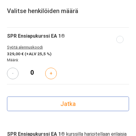
Valitse henkilöiden määrä
SPR Ensiapukurssi EA 1®
Syötä alennuskoodi
329,00 €
(+ALV 25,5 %)
Määrä:
-
+
SPR Ensiapukurssi EA 1®
kurssilla harjoitellaan erilaisia