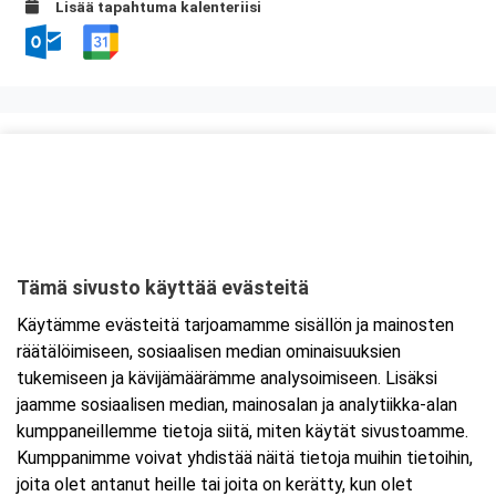
Lisää tapahtuma kalenteriisi
Kurssipaikka
Valimo 21, Preston koulutustilat
Valimotie 21
00380 Helsinki
Tämä sivusto käyttää evästeitä
Tarkempi kartta ja ajo-ohjeet
Käytämme evästeitä tarjoamamme sisällön ja mainosten
räätälöimiseen, sosiaalisen median ominaisuuksien
tukemiseen ja kävijämäärämme analysoimiseen. Lisäksi
jaamme sosiaalisen median, mainosalan ja analytiikka-alan
kumppaneillemme tietoja siitä, miten käytät sivustoamme.
Kumppanimme voivat yhdistää näitä tietoja muihin tietoihin,
joita olet antanut heille tai joita on kerätty, kun olet