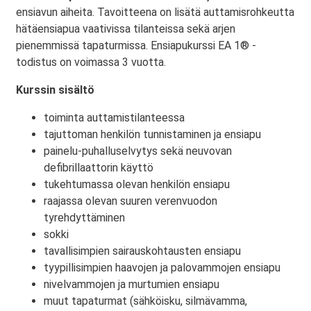
ensiavun aiheita. Tavoitteena on lisätä auttamisrohkeutta
hätäensiapua vaativissa tilanteissa sekä arjen
pienemmissä tapaturmissa. Ensiapukurssi EA 1® -
todistus on voimassa 3 vuotta.
Kurssin sisältö
toiminta auttamistilanteessa
tajuttoman henkilön tunnistaminen ja ensiapu
painelu-puhalluselvytys sekä neuvovan
defibrillaattorin käyttö
tukehtumassa olevan henkilön ensiapu
raajassa olevan suuren verenvuodon
tyrehdyttäminen
sokki
tavallisimpien sairauskohtausten ensiapu
tyypillisimpien haavojen ja palovammojen ensiapu
nivelvammojen ja murtumien ensiapu
muut tapaturmat (sähköisku, silmävamma,