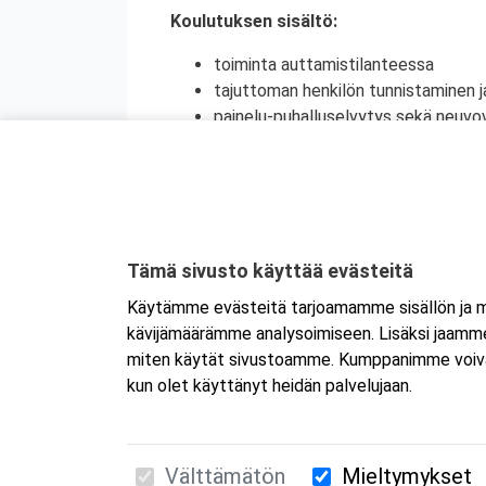
Koulutuksen sisältö:
toiminta auttamistilanteessa
tajuttoman henkilön tunnistaminen j
painelu-puhalluselvytys sekä neuvov
ensiapu tukehtumassa olevalle henki
raajassa olevan suuren verenvuodo
sokki
tapaturmien ehkäisy
Kyseessä on etäkoulutus
. Koulutus tap
Tämä sivusto käyttää evästeitä
koulutukseen selaimen kautta joko tietokon
Käytämme evästeitä tarjoamamme sisällön ja ma
tai mobiililaitteelle erikseen. Mikäli ha
kävijämäärämme analysoimiseen. Lisäksi jaamme 
Tarkemmat ohjeet lähetetään vahvistusvi
miten käytät sivustoamme. Kumppanimme voivat yhd
kun olet käyttänyt heidän palvelujaan.
Välttämätön
Mieltymykset
Suomen Ensiapukoulutus Oy / Valimotie 21 / 00