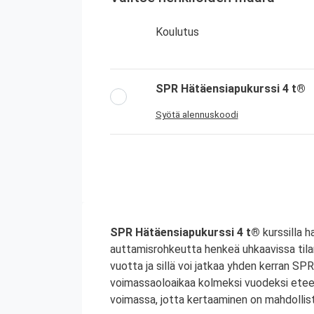
Koulutus
SPR Hätäensiapukurssi 4 t®
Syötä alennuskoodi
SPR Hätäensiapukurssi 4 t®
kurssilla h
auttamisrohkeutta henkeä uhkaavissa tila
vuotta ja sillä voi jatkaa yhden kerran S
voimassaoloaikaa kolmeksi vuodeksi etee
voimassa, jotta kertaaminen on mahdollist