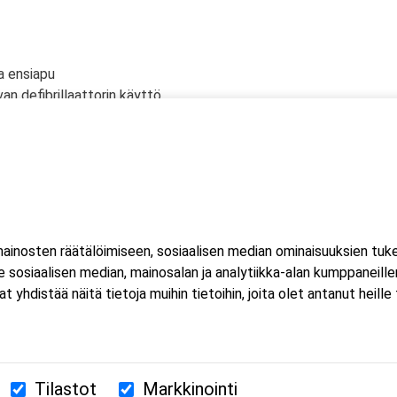
a ensiapu
an defibrillaattorin käyttö
lölle
n tyrehdyttäminen
ahtuu Microsoft Teams-sovelluksella. Voit osallistua
eella tai mobiililaitteella. Sovellusta ei tarvitse ladata koneell
inosten räätälöimiseen, sosiaalisen median ominaisuuksien tuk
luat ladata Teams-sovelluksen, löydät sen omasta sovelluskaupasta
sosiaalisen median, mainosalan ja analytiikka-alan kumppaneillem
estissä.
istää näitä tietoja muihin tietoihin, joita olet antanut heille ta
Tilastot
Markkinointi
380 Helsinki