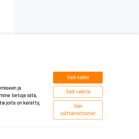
Salli kaikki
e
emiseen ja
.
Salli valinta
me tietoja siitä,
i joita on kerätty,
Vain
välttämättömät