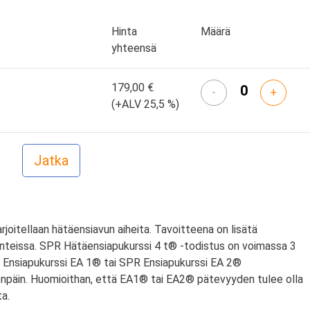
Hinta
Määrä
yhteensä
179,00 €
-
+
(+ALV 25,5 %)
arjoitellaan hätäensiavun aiheita. Tavoitteena on lisätä
nteissa. SPR Hätäensiapukurssi 4 t® -todistus on voimassa 3
PR Ensiapukurssi EA 1® tai SPR Ensiapukurssi EA 2®
npäin. Huomioithan, että EA1® tai EA2® pätevyyden tulee olla
a.