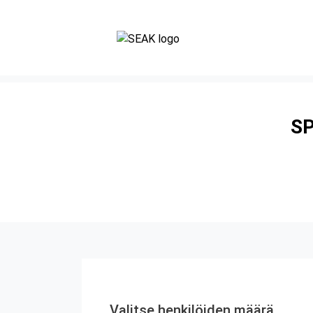
SP
Valitse henkilöiden määrä