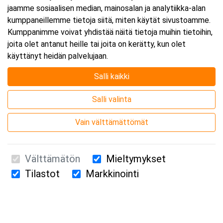
jaamme sosiaalisen median, mainosalan ja analytiikka-alan
kumppaneillemme tietoja siitä, miten käytät sivustoamme.
Kumppanimme voivat yhdistää näitä tietoja muihin tietoihin,
joita olet antanut heille tai joita on kerätty, kun olet
käyttänyt heidän palvelujaan.
Salli kaikki
Salli valinta
Vain välttämättömät
Välttämätön
Mieltymykset
Tilastot
Markkinointi
Suomen Ensiapukoulutus Oy / Valimotie 21 / 00380 Helsinki
010 5251 260 /
kurssille@suomenensiapukoulutus.fi
Tietosuojaseloste ja evästeiden käyttö