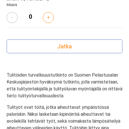
Määrä:
-
+
Tulitöiden turvallisuustutkinto on Suomen Pelastusalan
Keskusjärjestön hyväksymä tutkinto, jolla varmistetaan,
että tulityöntekijällä ja tulityöluvan myöntäjällä on riittävä
tieto tulityöturvallisuudesta.
Tulityöt ovat töitä, jotka aiheuttavat ympäristössä
paloriskin. Niiksi lasketaan kipinöintiä aiheuttavat tai
avoliekillä tehtävät työt, sekä voimakasta lämpösäteilyä
aiheuttavien välineiden käyttö. Tulitöihin liittyy aina