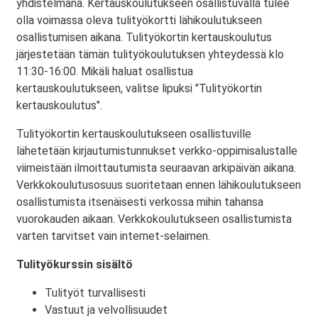
yhdistelmänä. Kertauskoulutukseen osallistuvalla tulee
olla voimassa oleva tulityökortti lähikoulutukseen
osallistumisen aikana. Tulityökortin kertauskoulutus
järjestetään tämän tulityökoulutuksen yhteydessä klo
11:30-16:00. Mikäli haluat osallistua
kertauskoulutukseen, valitse lipuksi "Tulityökortin
kertauskoulutus".
Tulityökortin kertauskoulutukseen osallistuville
lähetetään kirjautumistunnukset verkko-oppimisalustalle
viimeistään ilmoittautumista seuraavan arkipäivän aikana.
Verkkokoulutusosuus suoritetaan ennen lähikoulutukseen
osallistumista itsenäisesti verkossa mihin tahansa
vuorokauden aikaan. Verkkokoulutukseen osallistumista
varten tarvitset vain internet-selaimen.
Tulityökurssin sisältö
Tulityöt turvallisesti
Vastuut ja velvollisuudet