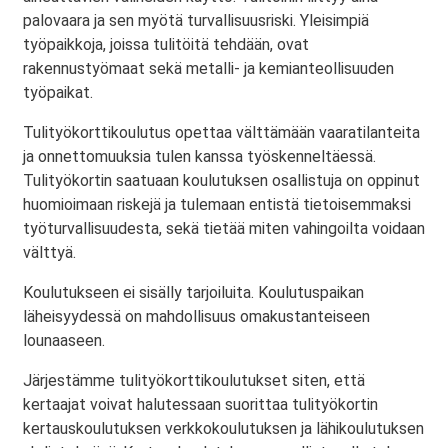
palovaara ja sen myötä turvallisuusriski. Yleisimpiä
työpaikkoja, joissa tulitöitä tehdään, ovat
rakennustyömaat sekä metalli- ja kemianteollisuuden
työpaikat.
Tulityökorttikoulutus opettaa välttämään vaaratilanteita
ja onnettomuuksia tulen kanssa työskenneltäessä.
Tulityökortin saatuaan koulutuksen osallistuja on oppinut
huomioimaan riskejä ja tulemaan entistä tietoisemmaksi
työturvallisuudesta, sekä tietää miten vahingoilta voidaan
välttyä.
Koulutukseen ei sisälly tarjoiluita. Koulutuspaikan
läheisyydessä on mahdollisuus omakustanteiseen
lounaaseen.
Järjestämme tulityökorttikoulutukset siten, että
kertaajat voivat halutessaan suorittaa tulityökortin
kertauskoulutuksen verkkokoulutuksen ja lähikoulutuksen