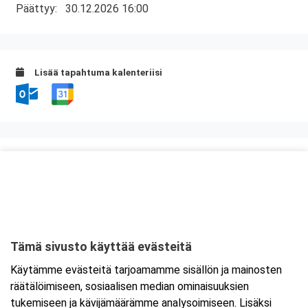
Päättyy:
30.12.2026 16:00
Lisää tapahtuma kalenteriisi
Kurssipaikka
Valimo 21, Preston koulutustilat
Valimotie 21
00380 Helsinki
Tämä sivusto käyttää evästeitä
Tarkempi kartta ja ajo-ohjeet
Käytämme evästeitä tarjoamamme sisällön ja mainosten
räätälöimiseen, sosiaalisen median ominaisuuksien
tukemiseen ja kävijämäärämme analysoimiseen. Lisäksi