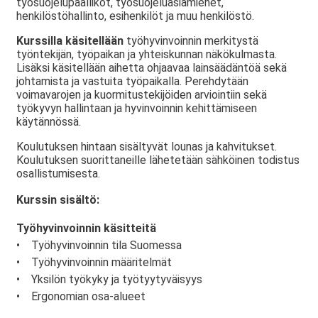
työsuojelupäälliköt, työsuojeluasiamiehet,
henkilöstöhallinto, esihenkilöt ja muu henkilöstö.
Kurssilla käsitellään
työhyvinvoinnin merkitystä
työntekijän, työpaikan ja yhteiskunnan näkökulmasta.
Lisäksi käsitellään aihetta ohjaavaa lainsäädäntöä sekä
johtamista ja vastuita työpaikalla. Perehdytään
voimavarojen ja kuormitustekijöiden arviointiin sekä
työkyvyn hallintaan ja hyvinvoinnin kehittämiseen
käytännössä.
Koulutuksen hintaan sisältyvät lounas ja kahvitukset.
Koulutuksen suorittaneille lähetetään sähköinen todistus
osallistumisesta.
Kurssin sisältö:
Työhyvinvoinnin käsitteitä
• Työhyvinvoinnin tila Suomessa
• Työhyvinvoinnin määritelmät
• Yksilön työkyky ja työtyytyväisyys
• Ergonomian osa-alueet