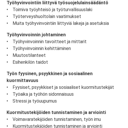
Työhyvinvointiin liittyvä työsuojelulainsäädäntö
• Toimiva työyhteisö ja työturvallisuuslaki
• Työterveyshuoltolain vaatimukset
• Muita työhyvinvointiin liittyviä lakeja ja asetuksia
Työhyvinvoinnin johtaminen
• Työhyvinvoinnin tavoitteet ja mittarit
• Työhyvinvoinnin kehittäminen
• Muutostilanteet
• Esihenkilön taidot
Työn fyysinen, psyykkinen ja sosiaalinen
kuormittavuus
• Fyysiset, psyykkiset ja sosiaaliset kuormitustekijät
• Työaika ja työhön sidonnaisuus
• Stressi ja työuupumus
Kuormitustekijöiden tunnistaminen ja arviointi
• Voimavaratekijöiden tunnistaminen, työn imu
• Kuormitustekijöiden tunnistaminen ja arviointi