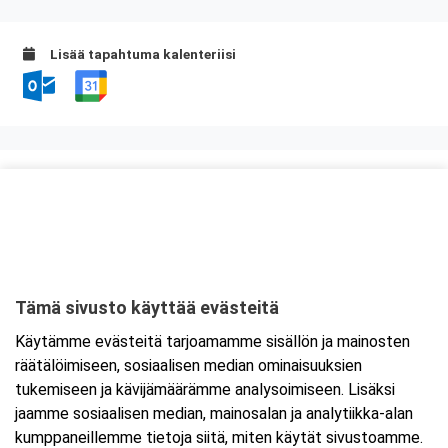
Lisää tapahtuma kalenteriisi
Kurssipaikka
Valimo 21, Preston koulutustilat
Valimotie 21
00380 Helsinki
Tämä sivusto käyttää evästeitä
Tarkempi kartta ja ajo-ohjeet
Käytämme evästeitä tarjoamamme sisällön ja mainosten
räätälöimiseen, sosiaalisen median ominaisuuksien
tukemiseen ja kävijämäärämme analysoimiseen. Lisäksi
jaamme sosiaalisen median, mainosalan ja analytiikka-alan
kumppaneillemme tietoja siitä, miten käytät sivustoamme.