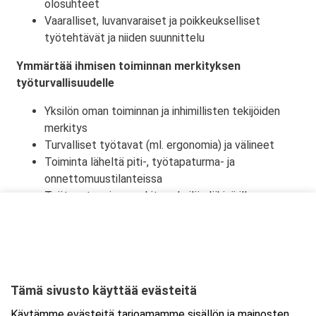
olosuhteet
Vaaralliset, luvanvaraiset ja poikkeukselliset
työtehtävät ja niiden suunnittelu
Ymmärtää ihmisen toiminnan merkityksen
työturvallisuudelle
Yksilön oman toiminnan ja inhimillisten tekijöiden
merkitys
Turvalliset työtavat (ml. ergonomia) ja välineet
Toiminta läheltä piti-, työtapaturma- ja
onnettomuustilanteissa
Työtapaturmien merkitys yksilön lähipiirille,
työyhteisölle ja yhteiskunnalle
Tämä sivusto käyttää evästeitä
Ajankohta
Käytämme evästeitä tarjoamamme sisällön ja mainosten
Alkaa:
7.12.2026 08:30