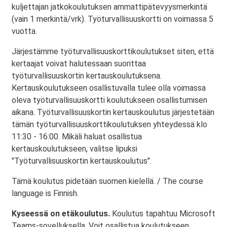
kuljettajan jatkokoulutuksen ammattipätevyysmerkintä
(vain 1 merkintä/vrk). Työturvallisuuskortti on voimassa 5
vuotta.
Järjestämme työturvallisuuskorttikoulutukset siten, että
kertaajat voivat halutessaan suorittaa
työturvallisuuskortin kertauskoulutuksena.
Kertauskoulutukseen osallistuvalla tulee olla voimassa
oleva työturvallisuuskortti koulutukseen osallistumisen
aikana. Työturvallisuuskortin kertauskoulutus järjestetään
tämän työturvallisuuskorttikoulutuksen yhteydessä klo
11:30 - 16:00. Mikäli haluat osallistua
kertauskoulutukseen, valitse lipuksi
"Työturvallisuuskortin kertauskoulutus".
Tämä koulutus pidetään suomen kielellä. / The course
language is Finnish.
Kyseessä on etäkoulutus.
Koulutus tapahtuu Microsoft
Teams-sovelluksella. Voit osallistua koulutukseen