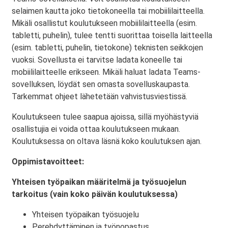
selaimen kautta joko tietokoneella tai mobiililaitteella.
Mikäli osallistut koulutukseen mobiililaitteella (esim.
tabletti, puhelin), tulee tentti suorittaa toisella laitteella
(esim. tabletti, puhelin, tietokone) teknisten seikkojen
vuoksi. Sovellusta ei tarvitse ladata koneelle tai
mobiililaitteelle erikseen. Mikäli haluat ladata Teams-
sovelluksen, löydät sen omasta sovelluskaupasta.
Tarkemmat ohjeet lähetetään vahvistusviestissä.
Koulutukseen tulee saapua ajoissa, sillä myöhästyviä
osallistujia ei voida ottaa koulutukseen mukaan.
Koulutuksessa on oltava läsnä koko koulutuksen ajan.
Oppimistavoitteet:
Yhteisen työpaikan määritelmä ja työsuojelun
tarkoitus (vain koko päivän koulutuksessa)
Yhteisen työpaikan työsuojelu
Perehdyttäminen ja työnopastus