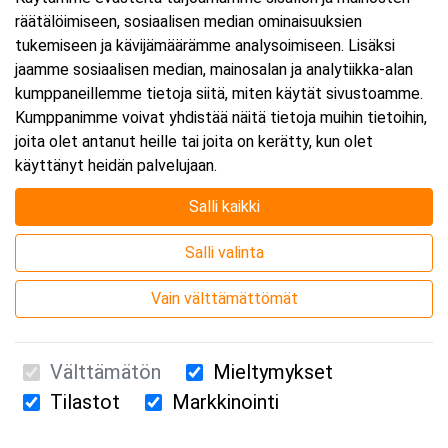
räätälöimiseen, sosiaalisen median ominaisuuksien
Päättyy:
7.12.2026 16:00
tukemiseen ja kävijämäärämme analysoimiseen. Lisäksi
jaamme sosiaalisen median, mainosalan ja analytiikka-alan
kumppaneillemme tietoja siitä, miten käytät sivustoamme.
Lisää tapahtuma kalenteriisi
Kumppanimme voivat yhdistää näitä tietoja muihin tietoihin,
joita olet antanut heille tai joita on kerätty, kun olet
käyttänyt heidän palvelujaan.
Salli kaikki
Kurssipaikka
Salli valinta
Webinaari
Vain välttämättömät
Välttämätön
Mieltymykset
Tilastot
Markkinointi
Suomen Ensiapukoulutus Oy / Valimotie 21 / 00380 Helsinki
010 5251 260 /
kurssille@suomenensiapukoulutus.fi