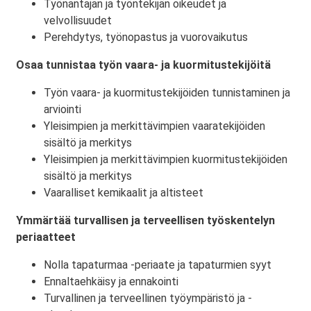
Työnantajan ja työntekijän oikeudet ja
velvollisuudet
Perehdytys, työnopastus ja vuorovaikutus
Osaa tunnistaa työn vaara- ja kuormitustekijöitä
Työn vaara- ja kuormitustekijöiden tunnistaminen ja
arviointi
Yleisimpien ja merkittävimpien vaaratekijöiden
sisältö ja merkitys
Yleisimpien ja merkittävimpien kuormitustekijöiden
sisältö ja merkitys
Vaaralliset kemikaalit ja altisteet
Ymmärtää turvallisen ja terveellisen työskentelyn
periaatteet
Nolla tapaturmaa -periaate ja tapaturmien syyt
Ennaltaehkäisy ja ennakointi
Turvallinen ja terveellinen työympäristö ja -