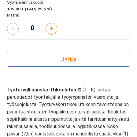
Syötä alennuskoodi
139,00 €
(+ALV 25,5 %)
Määrä:
-
+
Työturvallisuuskorttikoulutus
® (TTK) antaa
perustiedot työntekijälle työympäristön vaaroista ja
työsuojelusta. Työturvakorttikoulutuksen tavoitteena on
parantaa yhteisten työpaikkojen turvallisuutta. Koulutus
sopii kaikille alasta riippumatta ja sitä tarvitaan erityisesti
rakennusalalla, teollisuudessa ja logistiikkassa. Koko
päivän (7,5h) koulutuksesta on mahdollista saada yksi (1)