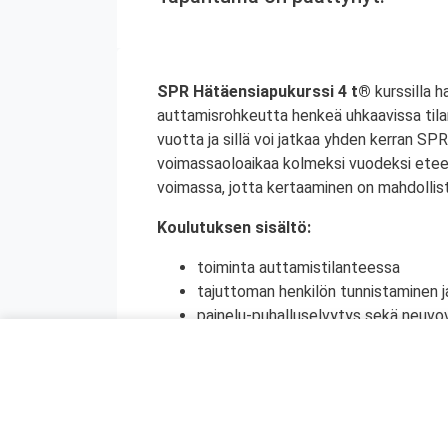
SPR Hätäensiapukurssi 4 t®
kurssilla h
auttamisrohkeutta henkeä uhkaavissa tila
vuotta ja sillä voi jatkaa yhden kerran S
voimassaoloaikaa kolmeksi vuodeksi etee
voimassa, jotta kertaaminen on mahdollist
Koulutuksen sisältö:
toiminta auttamistilanteessa
tajuttoman henkilön tunnistaminen j
painelu-puhalluselvytys sekä neuvov
ensiapu tukehtumassa olevalle henki
raajassa olevan suuren verenvuodo
sokki
tapaturmien ehkäisy