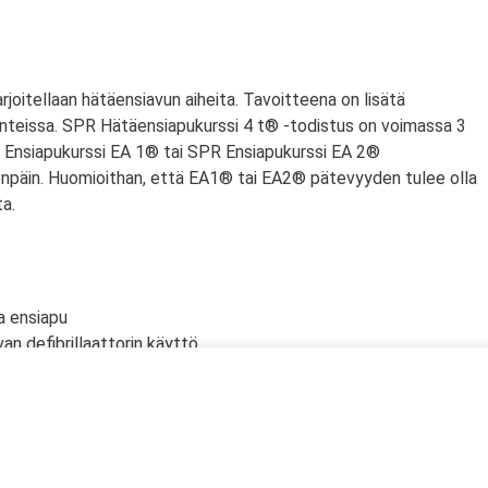
arjoitellaan hätäensiavun aiheita. Tavoitteena on lisätä
nteissa. SPR Hätäensiapukurssi 4 t® -todistus on voimassa 3
PR Ensiapukurssi EA 1® tai SPR Ensiapukurssi EA 2®
npäin. Huomioithan, että EA1® tai EA2® pätevyyden tulee olla
a.
a ensiapu
an defibrillaattorin käyttö
lölle
n tyrehdyttäminen