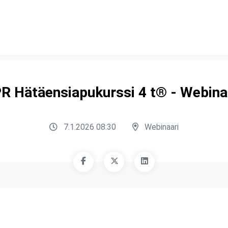
R Hätäensiapukurssi 4 t® - Webina
7.1.2026 08:30
Webinaari