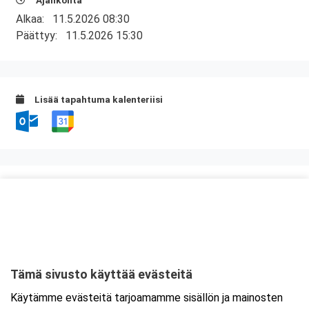
Ajankohta
Alkaa:
11.5.2026 08:30
Päättyy:
11.5.2026 15:30
Lisää tapahtuma kalenteriisi
Kurssipaikka
ABC Anjalankoski
Hallitie 2
46860 Kouvola
Tämä sivusto käyttää evästeitä
Tarkempi kartta ja ajo-ohjeet
Käytämme evästeitä tarjoamamme sisällön ja mainosten