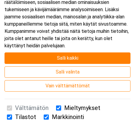
räätälöimiseen, sosiaalisen median ominaisuuksien
tukemiseen ja kävijämäärämme analysoimiseen. Lisäksi
jaamme sosiaalisen median, mainosalan ja analytiikka-alan
kumppaneillemme tietoja siitä, miten käytät sivustoamme.
Kumppanimme voivat yhdistää näitä tietoja muihin tietoihin,
joita olet antanut heille tai joita on kerätty, kun olet
käyttänyt heidän palvelujaan.
Salli kaikki
Salli valinta
Vain välttämättömät
Välttämätön
Mieltymykset
Tilastot
Markkinointi
Suomen Ensiapukoulutus Oy / Valimotie 21 / 00380 Helsinki
010 5251 260 /
kurssille@suomenensiapukoulutus.fi
Tietosuojaseloste ja evästeiden käyttö