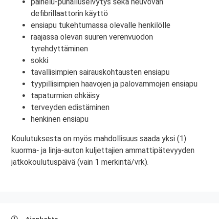
painelu-puhalluselvytys sekä neuvovan
defibrillaattorin käyttö
ensiapu tukehtumassa olevalle henkilölle
raajassa olevan suuren verenvuodon
tyrehdyttäminen
sokki
tavallisimpien sairauskohtausten ensiapu
tyypillisimpien haavojen ja palovammojen ensiapu
tapaturmien ehkäisy
terveyden edistäminen
henkinen ensiapu
Koulutuksesta on myös mahdollisuus saada yksi (1)
kuorma- ja linja-auton kuljettajien ammattipätevyyden
jatkokoulutuspäivä (vain 1 merkintä/vrk).