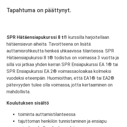
Tapahtuma on päättynyt.
SPR Hätäensiapukurssi 8 t®
kurssilla harjoitellaan
hätäensiavun aiheita. Tavoitteena on lisätä
auttamisrohkeutta henkeä uhkaavissa tilanteissa. SPR
Hätäensiapukurssi 8 t® todistus on voimassa 3 vuotta ja
sillä voi jatkaa yhden kerran SPR Ensiapukurssi EA 1® tai
SPR Ensiapukurssi EA 2® voimassaoloaikaa kolmeksi
vuodeksi eteenpäin. Huomioithan, että EA1® tai EA2®
pätevyyden tulee olla voimassa, jotta kertaaminen on
mahdollista.
Koulutuksen sisältö
toiminta auttamistilanteessa
tajuttoman henkilön tunnistaminen ja ensiapu