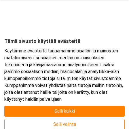
Kurssipaikka
Sokos Hotel Flamingo
Tasetie 8
01510 Vantaa
Tämä sivusto käyttää evästeitä
Tarkempi kartta ja ajo-ohjeet
Käytämme evästeitä tarjoamamme sisällön ja mainosten
räätälöimiseen, sosiaalisen median ominaisuuksien
tukemiseen ja kävijämäärämme analysoimiseen. Lisäksi
jaamme sosiaalisen median, mainosalan ja analytiikka-alan
kumppaneillemme tietoja siitä, miten käytät sivustoamme.
Kumppanimme voivat yhdistää näitä tietoja muihin tietoihin,
joita olet antanut heille tai joita on kerätty, kun olet
käyttänyt heidän palvelujaan.
Salli kaikki
Salli valinta