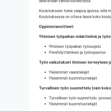
lähetetään vahvistusviestissä.
Koulutukseen tulee saapua ajoissa, sillä 
Koulutuksessa on oltava läsnä koko koulu
Oppimistavoitteet:
Yhteisen työpaikan määritelmä ja työs
Yhteisen työpaikan työsuojelu
Perehdyttäminen ja työnopastus
Työn vaikutukset ihmisen terveyteen j
Yleisimmät vaaratekijät
Yleisimmät kuormitustekijät
Turvallisen työn suunnittelu (vain kok
Turvallisen työn suunnittelu -proses
Yleisimmät kuormitustekijät