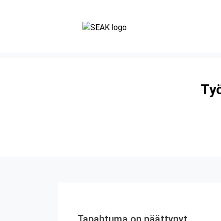
Työ
Tapahtuma on päättynyt.