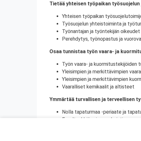
Tietää yhteisen työpaikan työsuojelun 
Yhteisen työpaikan työsuojelutoimij
Työsuojelun yhteistoiminta ja työtur
Työnantajan ja työntekijän oikeudet 
Perehdytys, työnopastus ja vuorova
Osaa tunnistaa työn vaara- ja kuormitu
Työn vaara- ja kuormitustekijöiden tu
Yleisimpien ja merkittävimpien vaara
Yleisimpien ja merkittävimpien kuorm
Vaaralliset kemikaalit ja altisteet
Ymmärtää turvallisen ja terveellisen t
Nolla tapaturmaa -periaate ja tapat
Ennaltaehkäisy ja ennakointi
Turvallinen ja terveellinen työympär
Vaaralliset, luvanvaraiset ja poikkeu