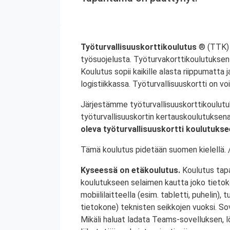
Työturvallisuuskorttikoulutus
® (TTK) a
työsuojelusta. Työturvakorttikoulutuksen 
Koulutus sopii kaikille alasta riippumatta j
logistiikkassa. Työturvallisuuskortti on v
Järjestämme työturvallisuuskorttikoulutuk
työturvallisuuskortin kertauskoulutuksen
oleva työturvallisuuskortti koulutukse
Tämä koulutus pidetään suomen kielellä. /
Kyseessä on etäkoulutus.
Koulutus tapa
koulutukseen selaimen kautta joko tietokon
mobiililaitteella (esim. tabletti, puhelin), t
tietokone) teknisten seikkojen vuoksi. Sove
Mikäli haluat ladata Teams-sovelluksen,