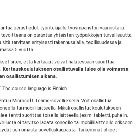
ntaa perustiedot työntekijälle työympäristön vaaroista ja
tavoitteena on parantaa yhteisten työpaikkojen turvallisuutta.
a sitä tarvitaan erityisesti rakennusalalla, teollisuudessa ja
oimassa 5 vuotta.
set siten, että kertaajat voivat halutessaan suorittaa
a.
Kertauskoulutukseen osallistuvalla tulee olla voimassa
en osallistumisen aikana.
 The course language is Finnish.
htuu Microsoft Teams-sovelluksella. Voit osallistua
eella tai mobiililaitteella. Mikäli osallistut koulutukseen
ulee tentti suorittaa toisella laitteella (esim. tabletti, puhelin,
llusta ei tarvitse ladata koneelle tai mobiililaitteelle erikseen.
 löydät sen omasta sovelluskaupasta. Tarkemmat ohjeet