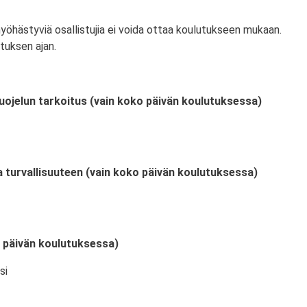
myöhästyviä osallistujia ei voida ottaa koulutukseen mukaan.
tuksen ajan.
uojelun tarkoitus (vain koko päivän koulutuksessa)
a turvallisuuteen (vain koko päivän koulutuksessa)
o päivän koulutuksessa)
si