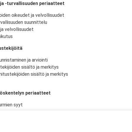
ja -turvallisuuden periaatteet
oiden oikeudet ja velvollisuudet
vallisuuden suunnittelu
ja velvollisuudet
ikutus
stekijöitä
nnistaminen ja arviointi
tekijöiden sisältö ja merkitys
itustekijöiden sisältö ja merkitys
yöskentelyn periaatteet
urmien syyt
istö ja -olosuhteet
kselliset työtehtävät ja niiden suunnittelu