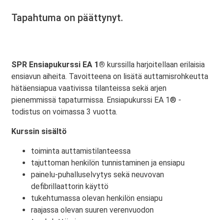
Tapahtuma on päättynyt.
SPR Ensiapukurssi EA 1®
kurssilla harjoitellaan erilaisia
ensiavun aiheita. Tavoitteena on lisätä auttamisrohkeutta
hätäensiapua vaativissa tilanteissa sekä arjen
pienemmissä tapaturmissa. Ensiapukurssi EA 1® -
todistus on voimassa 3 vuotta.
Kurssin sisältö
toiminta auttamistilanteessa
tajuttoman henkilön tunnistaminen ja ensiapu
painelu-puhalluselvytys sekä neuvovan
defibrillaattorin käyttö
tukehtumassa olevan henkilön ensiapu
raajassa olevan suuren verenvuodon