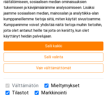
räätälöimiseen, sosiaalisen median ominaisuuksien
tukemiseen ja kävijämäärämme analysoimiseen. Lisäksi
jaamme sosiaalisen median, mainosalan ja analytiikka-alan
kumppaneillemme tietoja siitä, miten käytät sivustoamme.
Kumppanimme voivat yhdistää näitä tietoja muihin tietoihin,
joita olet antanut heille tai joita on kerätty, kun olet
käyttänyt heidän palvelujaan.
Salli kaikki
Salli valinta
Vain välttämättömät
Välttämätön
Mieltymykset
Tilastot
Markkinointi
Suomen Ensiapukoulutus Oy / Valimotie 21 / 00380 Helsinki
010 5251 260 /
kurssille@suomenensiapukoulutus.fi
Tietosuojaseloste ja evästeiden käyttö