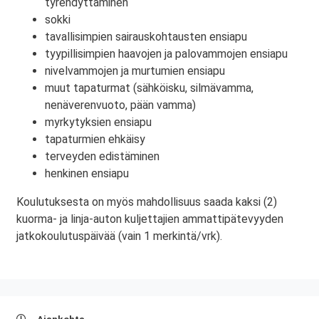
tyrehdyttäminen
sokki
tavallisimpien sairauskohtausten ensiapu
tyypillisimpien haavojen ja palovammojen ensiapu
nivelvammojen ja murtumien ensiapu
muut tapaturmat (sähköisku, silmävamma,
nenäverenvuoto, pään vamma)
myrkytyksien ensiapu
tapaturmien ehkäisy
terveyden edistäminen
henkinen ensiapu
Koulutuksesta on myös mahdollisuus saada kaksi (2)
kuorma- ja linja-auton kuljettajien ammattipätevyyden
jatkokoulutuspäivää (vain 1 merkintä/vrk).