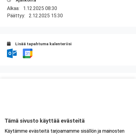
Ajankohta
Alkaa:
1.12.2025 08:30
Päättyy:
2.12.2025 15:30
Lisää tapahtuma kalenteriisi
Kurssipaikka
Hotelli SantaSport
Hiihtomajantie 2
96400 Rovaniemi
Tämä sivusto käyttää evästeitä
Tarkempi kartta ja ajo-ohjeet
Käytämme evästeitä tarjoamamme sisällön ja mainosten