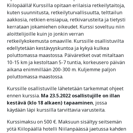
Kiilopäällä! Kurssilla opitaan erilaisia retkeilytaitoja,
kuten suunnitusta, retkeilyturvallisuutta, telttailun
aakkosia, retkien ensiapua, retkivarusteita ja tietysti
kerrataan jokamiehen oikeudet. Kurssi soveltuu niin
aloittelijoille kuin jo jonkin verran
retkeilykokemusta omaaville. Kurssille osallistuvilta
edellytetään kestävyyskuntoa ja kykyä kulkea
poluttomassa maastossa. Päiväretket ovat mitaltaan
10-15 km ja kestoltaan 5-7 tuntia, korkeusero päivän
aikana enimmillään 200-300 m. Kuljemme paljon
poluttomassa maastossa.
Kurssille osallistuville lähetetään tarkemmat ohjeet
ennen kurssia.
Ma 23.5.2022 osallistujille on illan
kestävä (klo 18 alkaen)
tapaaminen
, jossa
käydään läpi kurssilla tarvittavia varusteita.
Kurssimaksu on 500 €. Maksuun sisältyy seitsemän
yötä Kiilopäällä hotelli Niilanpäässä jaetussa kahden