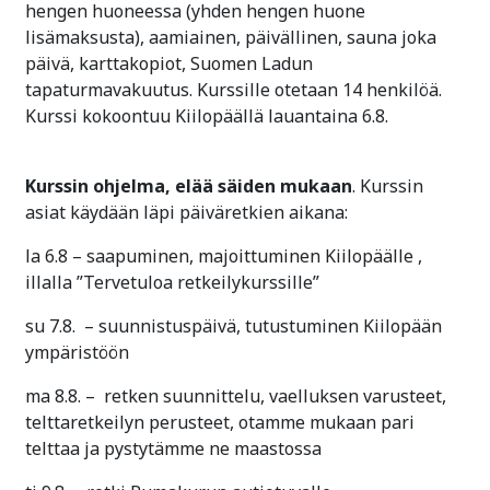
hengen huoneessa (yhden hengen huone
lisämaksusta), aamiainen, päivällinen, sauna joka
päivä, karttakopiot, Suomen Ladun
tapaturmavakuutus. Kurssille otetaan 14 henkilöä.
Kurssi kokoontuu Kiilopäällä lauantaina 6.8.
Kurssin ohjelma, elää säiden mukaan
. Kurssin
asiat käydään läpi päiväretkien aikana:
la 6.8 – saapuminen, majoittuminen Kiilopäälle ,
illalla ”Tervetuloa retkeilykurssille”
su 7.8. – suunnistuspäivä, tutustuminen Kiilopään
ympäristöön
ma 8.8. – retken suunnittelu, vaelluksen varusteet,
telttaretkeilyn perusteet, otamme mukaan pari
telttaa ja pystytämme ne maastossa