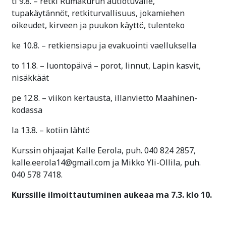
ti 9.8. – retki Rumakurun autiotuvalle,
tupakäytännöt, retkiturvallisuus, jokamiehen
oikeudet, kirveen ja puukon käyttö, tulenteko
ke 10.8. – retkiensiapu ja evakuointi vaelluksella
to 11.8. – luontopäivä – porot, linnut, Lapin kasvit,
nisäkkäät
pe 12.8. – viikon kertausta, illanvietto Maahinen-
kodassa
la 13.8. – kotiin lähtö
Kurssin ohjaajat Kalle Eerola, puh. 040 824 2857,
kalle.eerola14@gmail.com ja Mikko Yli-Ollila, puh.
040 578 7418.
Kurssille ilmoittautuminen aukeaa ma 7.3. klo 10.