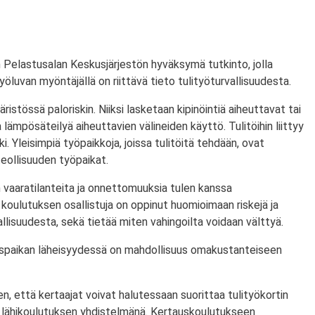
 Pelastusalan Keskusjärjestön hyväksymä tutkinto, jolla
ityöluvan myöntäjällä on riittävä tieto tulityöturvallisuudesta.
ristössä paloriskin. Niiksi lasketaan kipinöintiä aiheuttavat tai
lämpösäteilyä aiheuttavien välineiden käyttö. Tulitöihin liittyy
i. Yleisimpiä työpaikkoja, joissa tulitöitä tehdään, ovat
eollisuuden työpaikat.
 vaaratilanteita ja onnettomuuksia tulen kanssa
koulutuksen osallistuja on oppinut huomioimaan riskejä ja
lisuudesta, sekä tietää miten vahingoilta voidaan välttyä.
utuspaikan läheisyydessä on mahdollisuus omakustanteiseen
n, että kertaajat voivat halutessaan suorittaa tulityökortin
 lähikoulutuksen yhdistelmänä. Kertauskoulutukseen