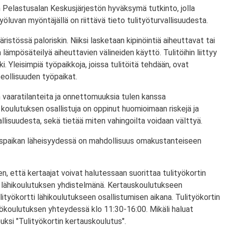
 Pelastusalan Keskusjärjestön hyväksymä tutkinto, jolla
ityöluvan myöntäjällä on riittävä tieto tulityöturvallisuudesta.
ristössä paloriskin. Niiksi lasketaan kipinöintiä aiheuttavat tai
lämpösäteilyä aiheuttavien välineiden käyttö. Tulitöihin liittyy
i. Yleisimpiä työpaikkoja, joissa tulitöitä tehdään, ovat
eollisuuden työpaikat.
 vaaratilanteita ja onnettomuuksia tulen kanssa
koulutuksen osallistuja on oppinut huomioimaan riskejä ja
lisuudesta, sekä tietää miten vahingoilta voidaan välttyä.
utuspaikan läheisyydessä on mahdollisuus omakustanteiseen
n, että kertaajat voivat halutessaan suorittaa tulityökortin
 lähikoulutuksen yhdistelmänä. Kertauskoulutukseen
lityökortti lähikoulutukseen osallistumisen aikana. Tulityökortin
yökoulutuksen yhteydessä klo 11:30-16:00. Mikäli haluat
puksi "Tulityökortin kertauskoulutus".