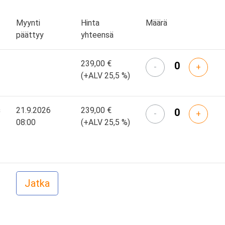
Myynti
Hinta
Määrä
päättyy
yhteensä
239,00 €
-
+
(+ALV 25,5 %)
s
21.9.2026
239,00 €
-
+
08:00
(+ALV 25,5 %)