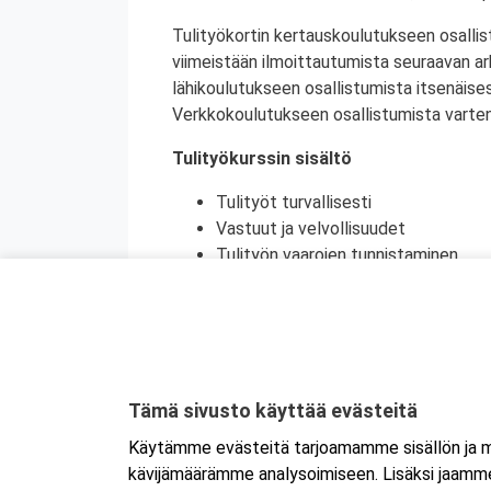
Tulityökortin kertauskoulutukseen osallis
viimeistään ilmoittautumista seuraavan a
lähikoulutukseen osallistumista itsenäise
Verkkokoulutukseen osallistumista varten 
Tulityökurssin sisältö
Tulityöt turvallisesti
Vastuut ja velvollisuudet
Tulityön vaarojen tunnistaminen
Turvatoimet eri toimintaympäristöi
Toiminta onnettomuustilanteessa
Käytännön harjoittelu (alkusammutu
Kurssikoe
Tulityökortti on voimassa viisi vuotta. Tu
Tämä sivusto käyttää evästeitä
Tanskassa. Pohjoismaisten palontorjunta
Käytämme evästeitä tarjoamamme sisällön ja ma
Ruotsin tulityökoulutus uudistui heinäku
kävijämäärämme analysoimiseen. Lisäksi jaamme 
Ruotsissa enää pätevä.