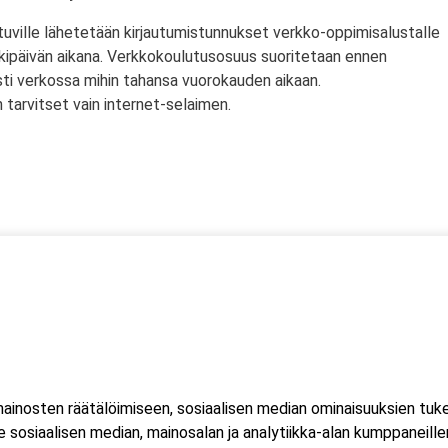
tuville lähetetään kirjautumistunnukset verkko-oppimisalustalle
rkipäivän aikana. Verkkokoulutusosuus suoritetaan ennen
sti verkossa mihin tahansa vuorokauden aikaan.
tarvitset vain internet-selaimen.
ssä
s)
lityökortti on voimassa Suomen lisäksi myös Norjassa ja
liittojen hyväksymä tulityökortti hyväksytään myös Suomessa.
inosten räätälöimiseen, sosiaalisen median ominaisuuksien tuk
ussa 2023, jonka seurauksena Suomessa myönnetty kortti ei ole
sosiaalisen median, mainosalan ja analytiikka-alan kumppaneillem