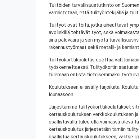
Tulitöiden turvallisuustutkinto on Suomen
varmistetaan, että tulityöntekijällä ja tul
Tulityöt ovat töitä, jotka aiheuttavat ympä
avoliekillä tehtävät työt, sekä voimakasta 
aina palovaara ja sen myötä turvallisuusrisk
rakennustyömaat sekä metalli- ja kemiant
Tulityökorttikoulutus opettaa välttämään
työskenneltäessä. Tulityökortin saatuaan 
tulemaan entistä tietoisemmaksi työturval
Koulutukseen ei sisälly tarjoiluita. Koul
lounaaseen.
Järjestämme tulityökorttikoulutukset site
kertauskoulutuksen verkkokoulutuksen ja
osallistuvalla tulee olla voimassa oleva tu
kertauskoulutus järjestetään tämän tulit
osallistua kertauskoulutukseen, valitse li