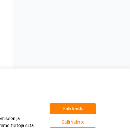
Salli kaikki
emiseen ja
Salli valinta
me tietoja siitä,