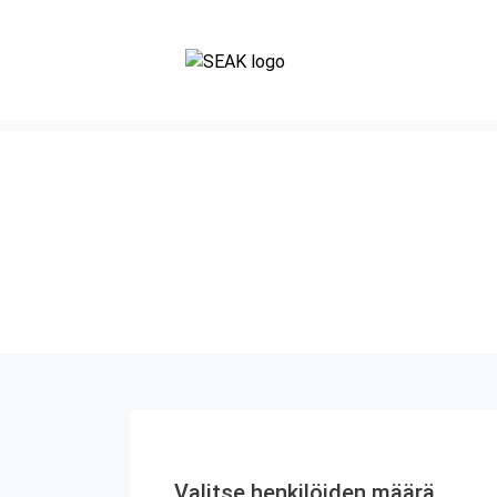
Valitse henkilöiden määrä