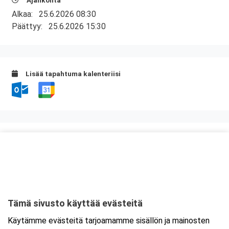
Ajankohta
Alkaa:
25.6.2026 08:30
Päättyy:
25.6.2026 15:30
Lisää tapahtuma kalenteriisi
Kurssipaikka
Ravintola Kokkipoika
Antti Possin Kuja 1
33400 Tampere
Tämä sivusto käyttää evästeitä
Tarkempi kartta ja ajo-ohjeet
Käytämme evästeitä tarjoamamme sisällön ja mainosten