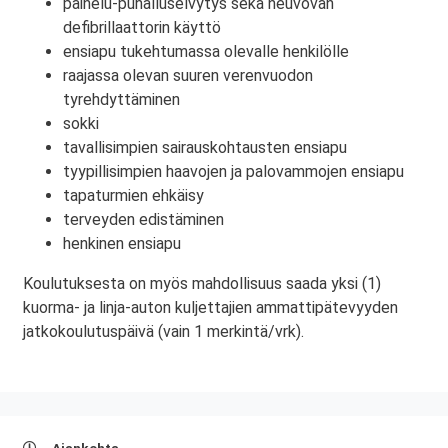
painelu-puhalluselvytys sekä neuvovan
defibrillaattorin käyttö
ensiapu tukehtumassa olevalle henkilölle
raajassa olevan suuren verenvuodon
tyrehdyttäminen
sokki
tavallisimpien sairauskohtausten ensiapu
tyypillisimpien haavojen ja palovammojen ensiapu
tapaturmien ehkäisy
terveyden edistäminen
henkinen ensiapu
Koulutuksesta on myös mahdollisuus saada yksi (1)
kuorma- ja linja-auton kuljettajien ammattipätevyyden
jatkokoulutuspäivä (vain 1 merkintä/vrk).