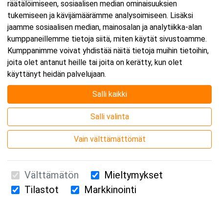
räätälöimiseen, sosiaalisen median ominaisuuksien
tukemiseen ja kävijämäärämme analysoimiseen. Lisäksi
jaamme sosiaalisen median, mainosalan ja analytiikka-alan
kumppaneillemme tietoja siitä, miten käytät sivustoamme.
Kumppanimme voivat yhdistää näitä tietoja muihin tietoihin,
joita olet antanut heille tai joita on kerätty, kun olet
käyttänyt heidän palvelujaan.
Salli kaikki
Salli valinta
Vain välttämättömät
Välttämätön
Mieltymykset
Tilastot
Markkinointi
Suomen Ensiapukoulutus Oy / Valimotie 21 / 00380 Helsinki
010 5251 260 /
kurssille@suomenensiapukoulutus.fi
Tietosuojaseloste ja evästeiden käyttö