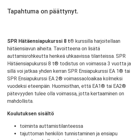
Tapahtuma on päättynyt.
SPR Hätäensiapukurssi 8 t®
kurssilla harjoitellaan
hätäensiavun aiheita. Tavoitteena on lisätä
auttamisrohkeutta henkeä uhkaavissa tilanteissa. SPR
Hätäensiapukurssi 8 t® todistus on voimassa 3 vuotta ja
sillä voi jatkaa yhden kerran SPR Ensiapukurssi EA 1® tai
SPR Ensiapukurssi EA 2® voimassaoloaikaa kolmeksi
vuodeksi eteenpäin. Huomioithan, että EA1® tai EA2®
pätevyyden tulee olla voimassa, jotta kertaaminen on
mahdollista.
Koulutuksen sisältö
toiminta auttamistilanteessa
tajuttoman henkilön tunnistaminen ja ensiapu