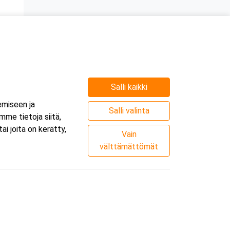
Salli kaikki
e
emiseen ja
.
Salli valinta
me tietoja siitä,
i joita on kerätty,
Vain
välttämättömät