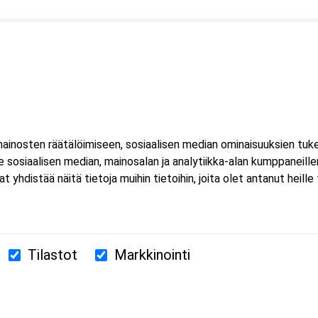
 yksi (1) kuorma- ja linja-auton kuljettajien ammattipätevyyden
htuu Microsoft Teams-sovelluksella. Voit osallistua
eella tai mobiililaitteella. Sovellusta ei tarvitse ladata koneell
inosten räätälöimiseen, sosiaalisen median ominaisuuksien tuk
luat ladata Teams-sovelluksen, löydät sen omasta sovelluskaupasta
sosiaalisen median, mainosalan ja analytiikka-alan kumppaneillem
estissä.
istää näitä tietoja muihin tietoihin, joita olet antanut heille ta
Tilastot
Markkinointi
380 Helsinki
us.fi