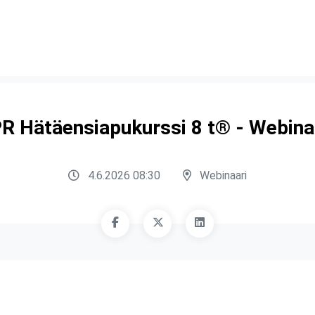
R Hätäensiapukurssi 8 t® - Webina
4.6.2026 08:30
Webinaari