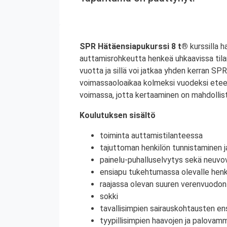
SPR Hätäensiapukurssi 8 t®
kurssilla h
auttamisrohkeutta henkeä uhkaavissa til
vuotta ja sillä voi jatkaa yhden kerran S
voimassaoloaikaa kolmeksi vuodeksi etee
voimassa, jotta kertaaminen on mahdollist
Koulutuksen sisältö
toiminta auttamistilanteessa
tajuttoman henkilön tunnistaminen j
painelu-puhalluselvytys sekä neuvov
ensiapu tukehtumassa olevalle henki
raajassa olevan suuren verenvuodo
sokki
tavallisimpien sairauskohtausten en
tyypillisimpien haavojen ja palovam