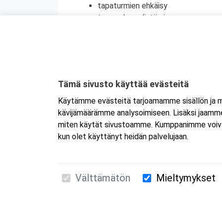
tapaturmien ehkäisy
terveyden edistäminen
henkinen ensiapu
Koulutuksesta on myös mahdollisuus saada
jatkokoulutuspäivä (vain 1 merkintä/vrk).
Kyseessä on etäkoulutus.
Koulutus tapa
Tämä sivusto käyttää evästeitä
koulutukseen selaimen kautta joko tietokon
Käytämme evästeitä tarjoamamme sisällön ja ma
tai mobiililaitteelle erikseen. Mikäli ha
kävijämäärämme analysoimiseen. Lisäksi jaamme 
Tarkemmat ohjeet lähetetään vahvistusvi
miten käytät sivustoamme. Kumppanimme voivat yhd
kun olet käyttänyt heidän palvelujaan.
Välttämätön
Mieltymykset
Suomen Ensiapukoulutus Oy / Valimotie 21 / 00
010 5251 260 /
kurssille@suomenensiapukoulut
Tietosuojaseloste ja evästeiden käyttö