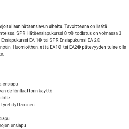
arjoitellaan hätäensiavun aiheita. Tavoitteena on lisätä
anteissa. SPR Hätäensiapukurssi 8 t® todistus on voimassa 3
PR Ensiapukurssi EA 1® tai SPR Ensiapukurssi EA 2®
npäin. Huomioithan, että EA1® tai EA2® pätevyyden tulee olla
a.
a ensiapu
an defibrillaattorin käyttö
lölle
n tyrehdyttäminen
siapu
mojen ensiapu