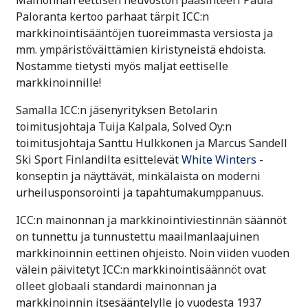
Paloranta kertoo parhaat tärpit ICC:n
markkinointisääntöjen tuoreimmasta versiosta ja
mm. ympäristöväittämien kiristyneistä ehdoista.
Nostamme tietysti myös maljat eettiselle
markkinoinnille!
Samalla ICC:n jäsenyrityksen Betolarin
toimitusjohtaja Tuija Kalpala, Solved Oy:n
toimitusjohtaja Santtu Hulkkonen ja Marcus Sandell
Ski Sport Finlandilta esittelevät
White Winters
-
konseptin ja näyttävät, minkälaista on moderni
urheilusponsorointi ja tapahtumakumppanuus.
ICC:n mainonnan ja markkinointiviestinnän säännöt
on tunnettu ja tunnustettu maailmanlaajuinen
markkinoinnin eettinen ohjeisto. Noin viiden vuoden
välein päivitetyt ICC:n markkinointisäännöt ovat
olleet globaali standardi mainonnan ja
markkinoinnin itsesääntelylle jo vuodesta 1937