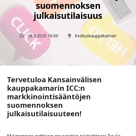
suomennoksen
julkaisutilaisuus
18.9.2025 16:00
Keskuskauppakamari
Tervetuloa Kansainvälisen
kauppakamarin ICC:n
markkinointisääntöjen
suomennoksen
julkaisutilaisuuteen!
Mainonnan eettisen neuvoston pääsihteeri Paula