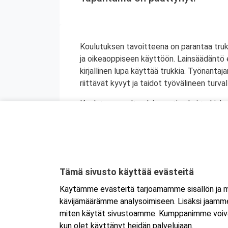
Koulutuksen tavoitteena on parantaa truki
ja oikeaoppiseen käyttöön. Lainsäädäntö ed
kirjallinen lupa käyttää trukkia. Työnantaj
riittävät kyvyt ja taidot työvälineen turv
Koulutus soveltuu lain vaatimaksi trukink
suorittaneille myönnetään trukkikortti, jok
Trukkikorttikoulutuksista on mahdollista
(vain 1 merkintä/vrk).
Kyseessä on etäkoulutus.
Koulutus tap
Tämä sivusto käyttää evästeitä
koulutukseen selaimen kautta joko tietokon
Käytämme evästeitä tarjoamamme sisällön ja ma
tai mobiililaitteelle erikseen. Mikäli ha
kävijämäärämme analysoimiseen. Lisäksi jaamme 
Tarkemmat ohjeet lähetetään vahvistusvi
miten käytät sivustoamme. Kumppanimme voivat yhd
kun olet käyttänyt heidän palvelujaan.