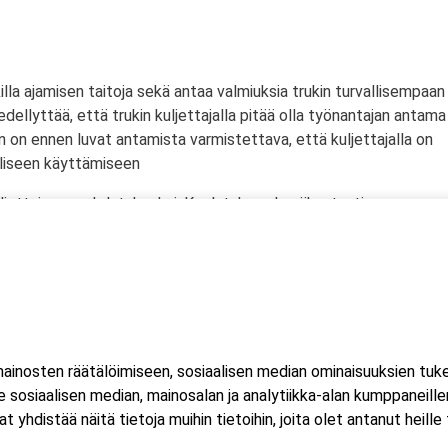
lla ajamisen taitoja sekä antaa valmiuksia trukin turvallisempaan
ellyttää, että trukin kuljettajalla pitää olla työnantajan antama
an on ennen luvat antamista varmistettava, että kuljettajalla on
alliseen käyttämiseen
uljettajan perehdytykseksi. Koulutuksen hyväksytysti
a on voimassa viisi vuotta.
 saada kuljettajan jatkokoulutuksen ammattipätevyysmerkintä
ahtuu Microsoft Teams-sovelluksella. Voit osallistua
eella tai mobiililaitteella. Sovellusta ei tarvitse ladata koneell
inosten räätälöimiseen, sosiaalisen median ominaisuuksien tuk
luat ladata Teams-sovelluksen, löydät sen omasta sovelluskaupasta
sosiaalisen median, mainosalan ja analytiikka-alan kumppaneillem
estissä.
istää näitä tietoja muihin tietoihin, joita olet antanut heille ta