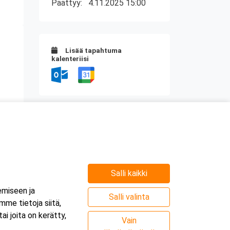
Päättyy:
4.11.2025 15:00
Lisää tapahtuma
kalenteriisi
Kurssipaikka
Webinaari
Salli kaikki
e
emiseen ja
.
Salli valinta
me tietoja siitä,
i joita on kerätty,
Vain