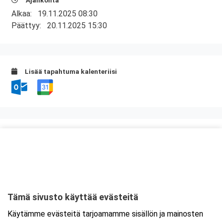
Ajankohta
Alkaa:
19.11.2025 08:30
Päättyy:
20.11.2025 15:30
Lisää tapahtuma kalenteriisi
Kurssipaikka
ABC Tupos
Tuposkorva 1
91910 Oulu
Tämä sivusto käyttää evästeitä
Tarkempi kartta ja ajo-ohjeet
Käytämme evästeitä tarjoamamme sisällön ja mainosten