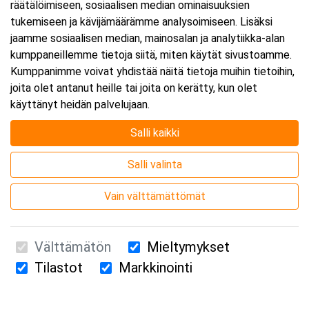
räätälöimiseen, sosiaalisen median ominaisuuksien
tukemiseen ja kävijämäärämme analysoimiseen. Lisäksi
jaamme sosiaalisen median, mainosalan ja analytiikka-alan
kumppaneillemme tietoja siitä, miten käytät sivustoamme.
Kumppanimme voivat yhdistää näitä tietoja muihin tietoihin,
joita olet antanut heille tai joita on kerätty, kun olet
käyttänyt heidän palvelujaan.
Salli kaikki
Salli valinta
Vain välttämättömät
Välttämätön
Mieltymykset
Tilastot
Markkinointi
Suomen Ensiapukoulutus Oy / Valimotie 21 / 00380 Helsinki
010 5251 260 /
kurssille@suomenensiapukoulutus.fi
Tietosuojaseloste ja evästeiden käyttö