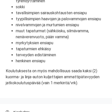
tyrehdyttäminen
sokki
tavallisimpien sairauskohtausten ensiapu
tyypillisimpien haavojen ja palovammojen ensiapu
nivelvammojen ja murtumien ensiapu
muut tapaturmat (sähköisku, silmävamma,
nenäverenvuoto, pään vamma)
myrkytyksien ensiapu
tapaturmien ehkäisy
terveyden edistäminen
henkinen ensiapu
Koulutuksesta on myös mahdollisuus saada kaksi (2)
kuorma- ja linja-auton kuljettajien ammattipätevyyden
jatkokoulutuspäivää (vain 1 merkintä/vrk).