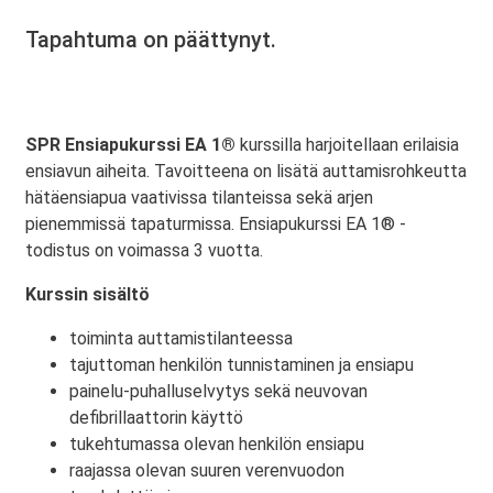
Tapahtuma on päättynyt.
SPR Ensiapukurssi EA 1®
kurssilla harjoitellaan erilaisia
ensiavun aiheita. Tavoitteena on lisätä auttamisrohkeutta
hätäensiapua vaativissa tilanteissa sekä arjen
pienemmissä tapaturmissa. Ensiapukurssi EA 1® -
todistus on voimassa 3 vuotta.
Kurssin sisältö
toiminta auttamistilanteessa
tajuttoman henkilön tunnistaminen ja ensiapu
painelu-puhalluselvytys sekä neuvovan
defibrillaattorin käyttö
tukehtumassa olevan henkilön ensiapu
raajassa olevan suuren verenvuodon