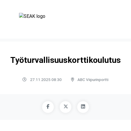
Työturvallisuuskorttikoulutus
27.11.2025 08:30
ABC Viipurinportti