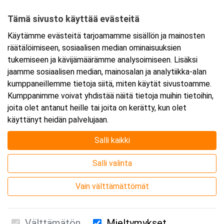
53500 Lappeenranta
Tämä sivusto käyttää evästeitä
Tarkempi kartta ja ajo-ohjeet
Käytämme evästeitä tarjoamamme sisällön ja mainosten
räätälöimiseen, sosiaalisen median ominaisuuksien
tukemiseen ja kävijämäärämme analysoimiseen. Lisäksi
jaamme sosiaalisen median, mainosalan ja analytiikka-alan
kumppaneillemme tietoja siitä, miten käytät sivustoamme.
Kumppanimme voivat yhdistää näitä tietoja muihin tietoihin,
joita olet antanut heille tai joita on kerätty, kun olet
käyttänyt heidän palvelujaan.
Salli kaikki
Salli valinta
Vain välttämättömät
Välttämätön
Mieltymykset