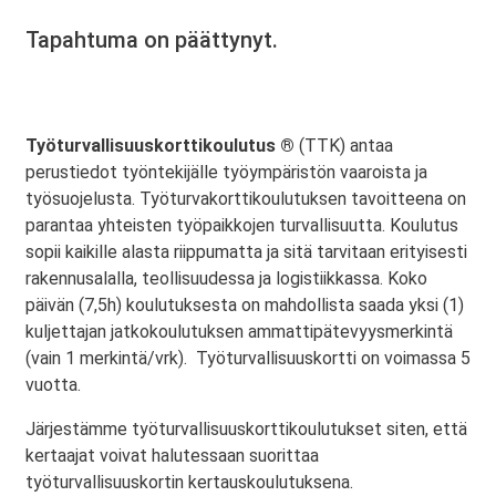
Tapahtuma on päättynyt.
Työturvallisuuskorttikoulutus ®
(TTK) antaa
perustiedot työntekijälle työympäristön vaaroista ja
työsuojelusta. Työturvakorttikoulutuksen tavoitteena on
parantaa yhteisten työpaikkojen turvallisuutta. Koulutus
sopii kaikille alasta riippumatta ja sitä tarvitaan erityisesti
rakennusalalla, teollisuudessa ja logistiikkassa. Koko
päivän (7,5h) koulutuksesta on mahdollista saada yksi (1)
kuljettajan jatkokoulutuksen ammattipätevyysmerkintä
(vain 1 merkintä/vrk). Työturvallisuuskortti on voimassa 5
vuotta.
Järjestämme työturvallisuuskorttikoulutukset siten, että
kertaajat voivat halutessaan suorittaa
työturvallisuuskortin kertauskoulutuksena.