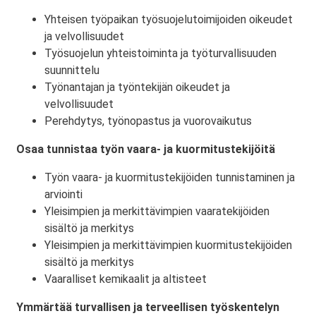
Yhteisen työpaikan työsuojelutoimijoiden oikeudet
ja velvollisuudet
Työsuojelun yhteistoiminta ja työturvallisuuden
suunnittelu
Työnantajan ja työntekijän oikeudet ja
velvollisuudet
Perehdytys, työnopastus ja vuorovaikutus
Osaa tunnistaa työn vaara- ja kuormitustekijöitä
Työn vaara- ja kuormitustekijöiden tunnistaminen ja
arviointi
Yleisimpien ja merkittävimpien vaaratekijöiden
sisältö ja merkitys
Yleisimpien ja merkittävimpien kuormitustekijöiden
sisältö ja merkitys
Vaaralliset kemikaalit ja altisteet
Ymmärtää turvallisen ja terveellisen työskentelyn