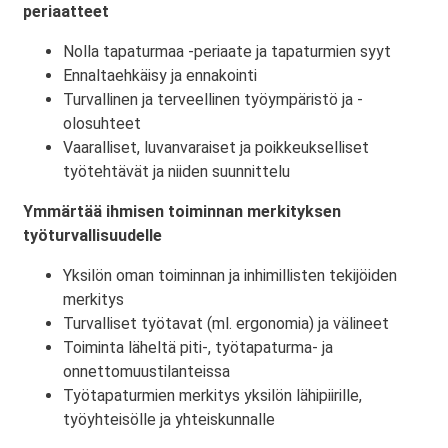
periaatteet
Nolla tapaturmaa -periaate ja tapaturmien syyt
Ennaltaehkäisy ja ennakointi
Turvallinen ja terveellinen työympäristö ja -
olosuhteet
Vaaralliset, luvanvaraiset ja poikkeukselliset
työtehtävät ja niiden suunnittelu
Ymmärtää ihmisen toiminnan merkityksen
työturvallisuudelle
Yksilön oman toiminnan ja inhimillisten tekijöiden
merkitys
Turvalliset työtavat (ml. ergonomia) ja välineet
Toiminta läheltä piti-, työtapaturma- ja
onnettomuustilanteissa
Työtapaturmien merkitys yksilön lähipiirille,
työyhteisölle ja yhteiskunnalle