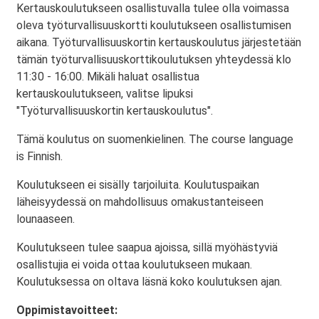
Kertauskoulutukseen osallistuvalla tulee olla voimassa
oleva työturvallisuuskortti koulutukseen osallistumisen
aikana. Työturvallisuuskortin kertauskoulutus järjestetään
tämän työturvallisuuskorttikoulutuksen yhteydessä klo
11:30 - 16:00. Mikäli haluat osallistua
kertauskoulutukseen, valitse lipuksi
"Työturvallisuuskortin kertauskoulutus".
Tämä koulutus on suomenkielinen. The course language
is Finnish.
Koulutukseen ei sisälly tarjoiluita. Koulutuspaikan
läheisyydessä on mahdollisuus omakustanteiseen
lounaaseen.
Koulutukseen tulee saapua ajoissa, sillä myöhästyviä
osallistujia ei voida ottaa koulutukseen mukaan.
Koulutuksessa on oltava läsnä koko koulutuksen ajan.
Oppimistavoitteet: