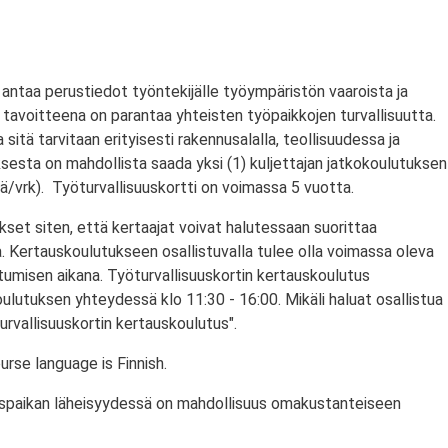
antaa perustiedot työntekijälle työympäristön vaaroista ja
tavoitteena on parantaa yhteisten työpaikkojen turvallisuutta.
a sitä tarvitaan erityisesti rakennusalalla, teollisuudessa ja
ksesta on mahdollista saada yksi (1) kuljettajan jatkokoulutuksen
/vrk). Työturvallisuuskortti on voimassa 5 vuotta.
set siten, että kertaajat voivat halutessaan suorittaa
. Kertauskoulutukseen osallistuvalla tulee olla voimassa oleva
stumisen aikana. Työturvallisuuskortin kertauskoulutus
ulutuksen yhteydessä klo 11:30 - 16:00. Mikäli haluat osallistua
urvallisuuskortin kertauskoulutus".
rse language is Finnish.
utuspaikan läheisyydessä on mahdollisuus omakustanteiseen