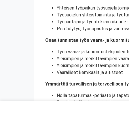
Yhteisen työpaikan työsuojelutoimij
Työsuojelun yhteistoiminta ja työtur
Työnantajan ja työntekijän oikeudet 
Perehdytys, työnopastus ja vuorova
Osaa tunnistaa työn vaara- ja kuormitu
Työn vaara- ja kuormitustekijöiden tu
Yleisimpien ja merkittävimpien vaara
Yleisimpien ja merkittävimpien kuorm
Vaaralliset kemikaalit ja altisteet
Ymmärtää turvallisen ja terveellisen t
Nolla tapaturmaa -periaate ja tapat
Ennaltaehkäisy ja ennakointi
Turvallinen ja terveellinen työympär
Vaaralliset, luvanvaraiset ja poikkeu
Ymmärtää ihmisen toiminnan merkityks