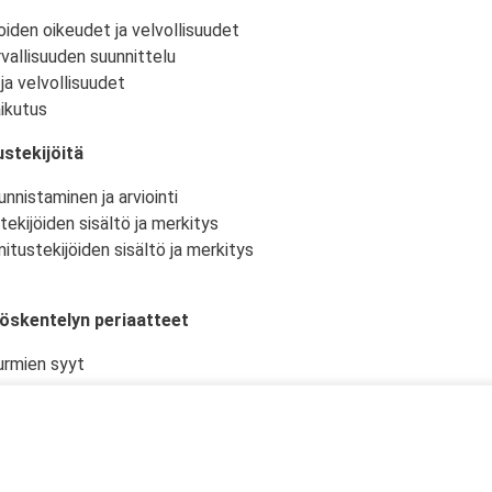
oiden oikeudet ja velvollisuudet
vallisuuden suunnittelu
ja velvollisuudet
ikutus
stekijöitä
nnistaminen ja arviointi
tekijöiden sisältö ja merkitys
itustekijöiden sisältö ja merkitys
yöskentelyn periaatteet
urmien syyt
istö ja -olosuhteet
kselliset työtehtävät ja niiden suunnittelu
en työturvallisuudelle