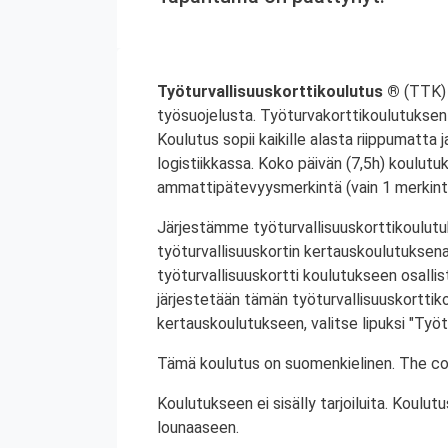
Työturvallisuuskorttikoulutus ®
(TTK) 
työsuojelusta. Työturvakorttikoulutuksen 
Koulutus sopii kaikille alasta riippumatta j
logistiikkassa. Koko päivän (7,5h) koulutu
ammattipätevyysmerkintä (vain 1 merkintä
Järjestämme työturvallisuuskorttikoulutuk
työturvallisuuskortin kertauskoulutuksena
työturvallisuuskortti koulutukseen osalli
järjestetään tämän työturvallisuuskorttiko
kertauskoulutukseen, valitse lipuksi "Työt
Tämä koulutus on suomenkielinen. The cou
Koulutukseen ei sisälly tarjoiluita. Koul
lounaaseen.