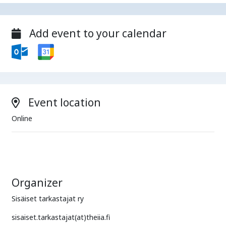
Add event to your calendar
Event location
Online
Organizer
Sisäiset tarkastajat ry
sisaiset.tarkastajat(at)theiia.fi