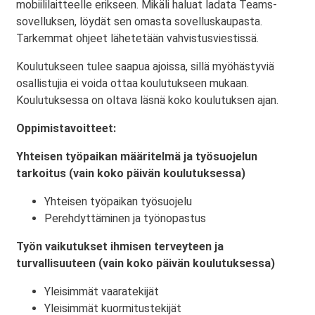
mobiililaitteelle erikseen. Mikäli haluat ladata Teams-
sovelluksen, löydät sen omasta sovelluskaupasta.
Tarkemmat ohjeet lähetetään vahvistusviestissä.
Koulutukseen tulee saapua ajoissa, sillä myöhästyviä
osallistujia ei voida ottaa koulutukseen mukaan.
Koulutuksessa on oltava läsnä koko koulutuksen ajan.
Oppimistavoitteet:
Yhteisen työpaikan määritelmä ja työsuojelun
tarkoitus (vain koko päivän koulutuksessa)
Yhteisen työpaikan työsuojelu
Perehdyttäminen ja työnopastus
Työn vaikutukset ihmisen terveyteen ja
turvallisuuteen (vain koko päivän koulutuksessa)
Yleisimmät vaaratekijät
Yleisimmät kuormitustekijät