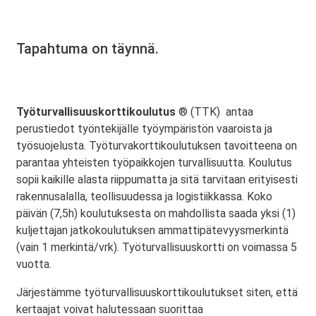
Tapahtuma on täynnä.
Työturvallisuuskorttikoulutus
® (TTK) antaa
perustiedot työntekijälle työympäristön vaaroista ja
työsuojelusta. Työturvakorttikoulutuksen tavoitteena on
parantaa yhteisten työpaikkojen turvallisuutta. Koulutus
sopii kaikille alasta riippumatta ja sitä tarvitaan erityisesti
rakennusalalla, teollisuudessa ja logistiikkassa. Koko
päivän (7,5h) koulutuksesta on mahdollista saada yksi (1)
kuljettajan jatkokoulutuksen ammattipätevyysmerkintä
(vain 1 merkintä/vrk). Työturvallisuuskortti on voimassa 5
vuotta.
Järjestämme työturvallisuuskorttikoulutukset siten, että
kertaajat voivat halutessaan suorittaa