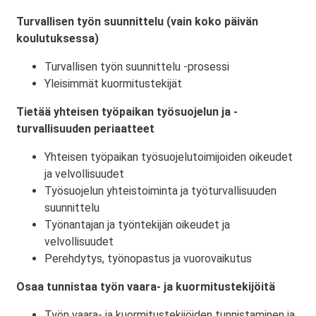
Turvallisen työn suunnittelu (vain koko päivän
koulutuksessa)
Turvallisen työn suunnittelu -prosessi
Yleisimmät kuormitustekijät
Tietää yhteisen työpaikan työsuojelun ja -
turvallisuuden periaatteet
Yhteisen työpaikan työsuojelutoimijoiden oikeudet
ja velvollisuudet
Työsuojelun yhteistoiminta ja työturvallisuuden
suunnittelu
Työnantajan ja työntekijän oikeudet ja
velvollisuudet
Perehdytys, työnopastus ja vuorovaikutus
Osaa tunnistaa työn vaara- ja kuormitustekijöitä
Työn vaara- ja kuormitustekijöiden tunnistaminen ja