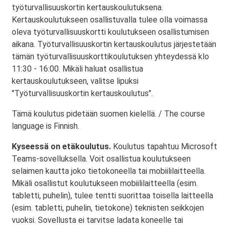
työturvallisuuskortin kertauskoulutuksena.
Kertauskoulutukseen osallistuvalla tulee olla voimassa
oleva työturvallisuuskortti koulutukseen osallistumisen
aikana. Työturvallisuuskortin kertauskoulutus järjestetään
tämän työturvallisuuskorttikoulutuksen yhteydessä klo
11:30 - 16:00. Mikäli haluat osallistua
kertauskoulutukseen, valitse lipuksi
"Työturvallisuuskortin kertauskoulutus".
Tämä koulutus pidetään suomen kielellä. / The course
language is Finnish.
Kyseessä on etäkoulutus.
Koulutus tapahtuu Microsoft
Teams-sovelluksella. Voit osallistua koulutukseen
selaimen kautta joko tietokoneella tai mobiililaitteella.
Mikäli osallistut koulutukseen mobiililaitteella (esim.
tabletti, puhelin), tulee tentti suorittaa toisella laitteella
(esim. tabletti, puhelin, tietokone) teknisten seikkojen
vuoksi. Sovellusta ei tarvitse ladata koneelle tai