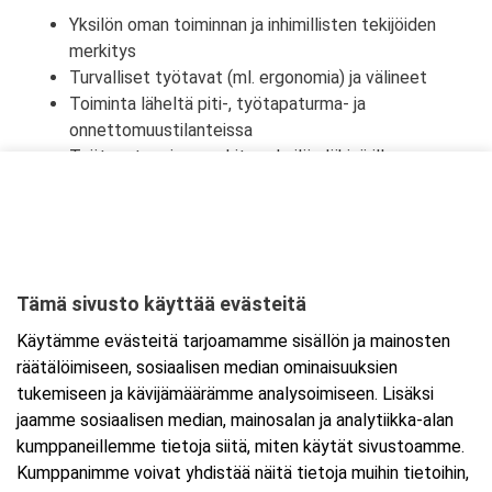
Yksilön oman toiminnan ja inhimillisten tekijöiden
merkitys
Turvalliset työtavat (ml. ergonomia) ja välineet
Toiminta läheltä piti-, työtapaturma- ja
onnettomuustilanteissa
Työtapaturmien merkitys yksilön lähipiirille,
työyhteisölle ja yhteiskunnalle
Tämä sivusto käyttää evästeitä
Ajankohta
Käytämme evästeitä tarjoamamme sisällön ja mainosten
Alkaa:
18.11.2025 08:30
räätälöimiseen, sosiaalisen median ominaisuuksien
Päättyy:
18.11.2025 16:00
tukemiseen ja kävijämäärämme analysoimiseen. Lisäksi
jaamme sosiaalisen median, mainosalan ja analytiikka-alan
kumppaneillemme tietoja siitä, miten käytät sivustoamme.
Lisää tapahtuma kalenteriisi
Kumppanimme voivat yhdistää näitä tietoja muihin tietoihin,