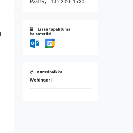
Päättyy:
13.2.2026 15:30
Lisää tapahtuma
i
kalenteriisi
Kurssipaikka
Webinaari