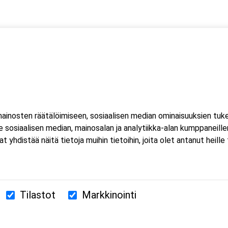
 kaksi (2) kuorma- ja linja-auton kuljettajien ammattipätevyyde
ahtuu Microsoft Teams-sovelluksella. Voit osallistua
eella tai mobiililaitteella. Sovellusta ei tarvitse ladata koneell
inosten räätälöimiseen, sosiaalisen median ominaisuuksien tuk
luat ladata Teams-sovelluksen, löydät sen omasta sovelluskaupasta
sosiaalisen median, mainosalan ja analytiikka-alan kumppaneillem
estissä
istää näitä tietoja muihin tietoihin, joita olet antanut heille ta
Tilastot
Markkinointi
380 Helsinki
us.fi