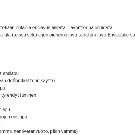
itellaan erilaisia ensiavun aiheita. Tavoitteena on lisätä
a tilanteissa sekä arjen pienemmissä tapaturmissa. Ensiapukurss
a ensiapu
an defibrillaattorin käyttö
apu
n tyrehdyttäminen
siapu
mojen ensiapu
u
vamma, nenäverenvuoto, pään vamma)