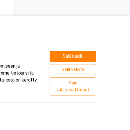
n
Salli kaikki
e
emiseen ja
.
Salli valinta
me tietoja siitä,
i joita on kerätty,
Vain
välttämättömät