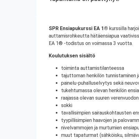
SPR Ensiapukurssi EA 1®
kurssilla harjo
auttamisrohkeutta hätäensiapua vaativiss
EA 1® -todistus on voimassa 3 vuotta.
Koulutuksen sisältö
toiminta auttamistilanteessa
tajuttoman henkilön tunnistaminen j
painelu-puhalluselvytys sekä neuvov
tukehtumassa olevan henkilön ensi
raajassa olevan suuren verenvuodo
sokki
tavallisimpien sairauskohtausten en
tyypillisimpien haavojen ja palovam
nivelvammojen ja murtumien ensiap
muut tapaturmat (sähköisku, silmä