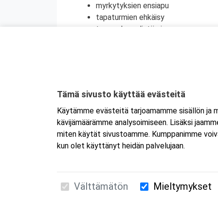
myrkytyksien ensiapu
tapaturmien ehkäisy
terveyden edistäminen
henkinen ensiapu
Koulutuksesta on myös mahdollisuus saada
jatkokoulutuspäivää (vain 1 merkintä/vrk).
Kyseessä on etäkoulutus
. Koulutus tap
Tämä sivusto käyttää evästeitä
koulutukseen selaimen kautta joko tietokon
Käytämme evästeitä tarjoamamme sisällön ja ma
tai mobiililaitteelle erikseen. Mikäli ha
kävijämäärämme analysoimiseen. Lisäksi jaamme 
Tarkemmat ohjeet lähetetään vahvistusvi
miten käytät sivustoamme. Kumppanimme voivat yhd
kun olet käyttänyt heidän palvelujaan.
Välttämätön
Mieltymykset
Suomen Ensiapukoulutus Oy / Valimotie 21 / 00
010 5251 260 /
kurssille@suomenensiapukoulut
Tietosuojaseloste ja evästeiden käyttö