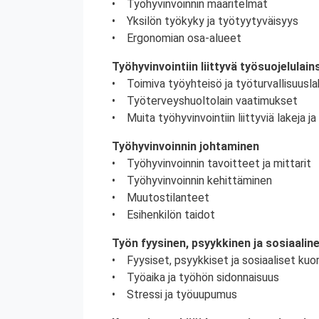
• Työhyvinvoinnin määritelmät
• Yksilön työkyky ja työtyytyväisyys
• Ergonomian osa-alueet
Työhyvinvointiin liittyvä työsuojelulai
• Toimiva työyhteisö ja työturvallisuusla
• Työterveyshuoltolain vaatimukset
• Muita työhyvinvointiin liittyviä lakeja j
Työhyvinvoinnin johtaminen
• Työhyvinvoinnin tavoitteet ja mittarit
• Työhyvinvoinnin kehittäminen
• Muutostilanteet
• Esihenkilön taidot
Työn fyysinen, psyykkinen ja sosiaali
• Fyysiset, psyykkiset ja sosiaaliset kuo
• Työaika ja työhön sidonnaisuus
• Stressi ja työuupumus