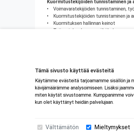
Kuormitustekijöiden tunnistaminen ja a
• Voimavaratekijöiden tunnistaminen, ty
• Kuormitustekijöiden tunnistaminen ja ar
• Kuormituksen hallinnan keinot
• Työsuojeluvalvonnan näkökulma
Työkyvyn hallinta, seuranta ja varhaise
• Työkyvyn hallinnan käytännöt
• Varhaisen tuen vaiheet
Työhyvinvoinnin kehittäminen
Tämä sivusto käyttää evästeitä
• Yhteiskunnan vaikutusmahdollisuudet
Käytämme evästeitä tarjoamamme sisällön ja ma
• Vastuut ja tehtävät työpaikalla
kävijämäärämme analysoimiseen. Lisäksi jaamme 
• Työhyvinvoinnin kehittämisen keinoja ja
miten käytät sivustoamme. Kumppanimme voivat yhd
kun olet käyttänyt heidän palvelujaan.
Välttämätön
Mieltymykset
Suomen Ensiapukoulutus Oy / Valimotie 21 / 00