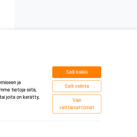
Salli kaikki
emiseen ja
Salli valinta
me tietoja siitä,
i joita on kerätty,
Vain
välttämättömät