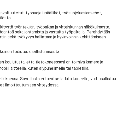
avaltuutetut, työsuojelupäälliköt, työsuojeluasiamiehet,
ilöstö.
kitystä työntekijän, työpaikan ja yhteiskunnan näkökulmasta.
äädäntöä sekä johtamista ja vastuita työpaikalla. Perehdytään
ntiin sekä työkyvyn hallintaan ja hyvinvoinnin kehittämiseen
köinen todistus osallistumisesta.
en koulutusta, että tietokoneessasi on toimiva kamera ja
biililaitteella, kuten älypuhelimella tai tabletilla.
ksessa. Sovellusta ei tarvitse ladata koneelle, voit osallistua
et ilmoittautumisen yhteydessä.