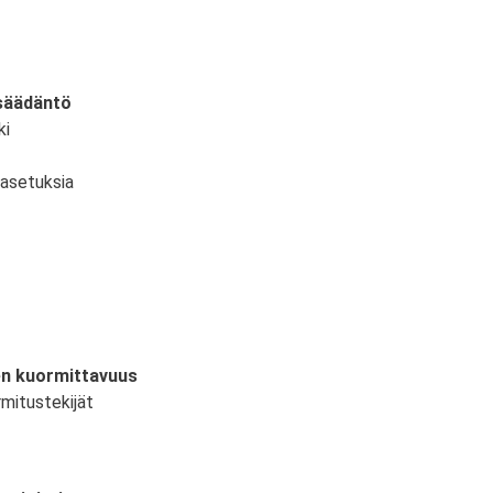
nsäädäntö
ki
a asetuksia
nen kuormittavuus
rmitustekijät