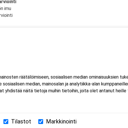
rviointi
ön imu
viointi
n tuen malli
inosten räätälöimiseen, sosiaalisen median ominaisuuksien tuk
sosiaalisen median, mainosalan ja analytiikka-alan kumppaneillem
 välineitä
istää näitä tietoja muihin tietoihin, joita olet antanut heille ta
Tilastot
Markkinointi
380 Helsinki