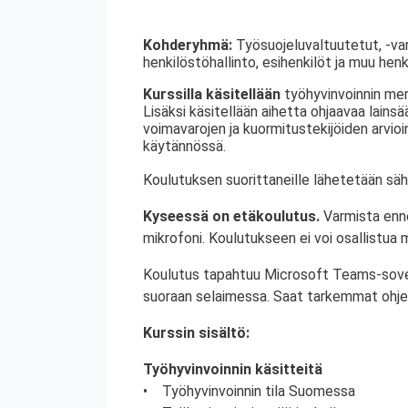
Kohderyhmä:
Työsuojeluvaltuutetut, -var
henkilöstöhallinto, esihenkilöt ja muu henk
Kurssilla käsitellään
työhyvinvoinnin mer
Lisäksi käsitellään aihetta ohjaavaa lains
voimavarojen ja kuormitustekijöiden arvioi
käytännössä.
Koulutuksen suorittaneille lähetetään säh
Kyseessä on etäkoulutus.
Varmista enn
mikrofoni. Koulutukseen ei voi osallistua mo
Koulutus tapahtuu Microsoft Teams-sovellu
suoraan selaimessa. Saat tarkemmat ohje
Kurssin sisältö:
Työhyvinvoinnin käsitteitä
• Työhyvinvoinnin tila Suomessa