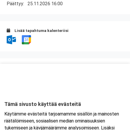
Päättyy:
25.11.2026 16:00
Lisää tapahtuma kalenteriisi
Kurssipaikka
ABC Anjalankoski
Hallitie 2
46860 Kouvola
Tämä sivusto käyttää evästeitä
Tarkempi kartta ja ajo-ohjeet
Käytämme evästeitä tarjoamamme sisällön ja mainosten
räätälöimiseen, sosiaalisen median ominaisuuksien
tukemiseen ja kävijämäärämme analysoimiseen. Lisäksi