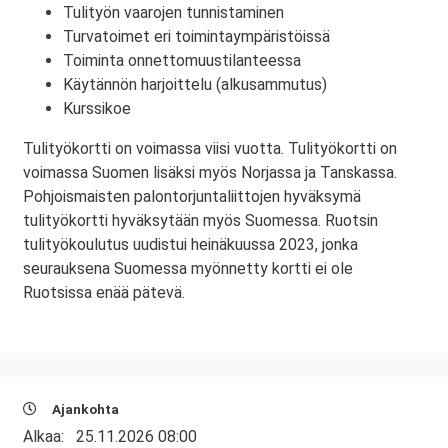
Tulityön vaarojen tunnistaminen
Turvatoimet eri toimintaympäristöissä
Toiminta onnettomuustilanteessa
Käytännön harjoittelu (alkusammutus)
Kurssikoe
Tulityökortti on voimassa viisi vuotta. Tulityökortti on
voimassa Suomen lisäksi myös Norjassa ja Tanskassa.
Pohjoismaisten palontorjuntaliittojen hyväksymä
tulityökortti hyväksytään myös Suomessa. Ruotsin
tulityökoulutus uudistui heinäkuussa 2023, jonka
seurauksena Suomessa myönnetty kortti ei ole
Ruotsissa enää pätevä.
Ajankohta
Alkaa:
25.11.2026 08:00