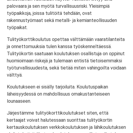
palovaara ja sen myötä turvallisuusriski. Yleisimpiä
työpaikkoja, joissa tulitöitä tehdään, ovat
rakennustyömaat sekä metalli- ja kemianteollisuuden
työpaikat.
Tulityökorttikoulutus opettaa välttämään vaaratilanteita
ja onnettomuuksia tulen kanssa työskenneltäessä.
Tulityökortin saatuaan koulutuksen osallistuja on oppinut
huomioimaan riskejä ja tulemaan entistä tietoisemmaksi
työturvallisuudesta, sekä tietää miten vahingoilta voidaan
välttyä.
Koulutukseen ei sisälly tarjoiluita. Koulutuspaikan
läheisyydessä on mahdollisuus omakustanteiseen
lounaaseen.
Järjestämme tulityökorttikoulutukset siten, että
kertaajat voivat halutessaan suorittaa tulityökortin
kertauskoulutuksen verkkokoulutuksen ja lähikoulutuksen