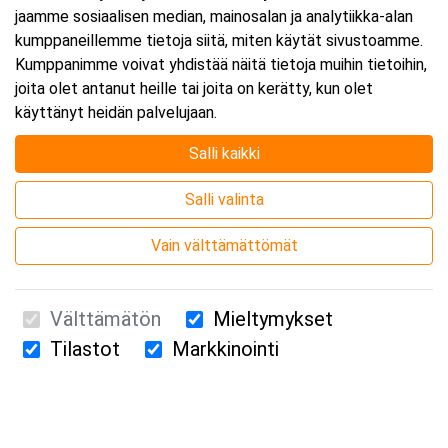
jaamme sosiaalisen median, mainosalan ja analytiikka-alan
kumppaneillemme tietoja siitä, miten käytät sivustoamme.
Kumppanimme voivat yhdistää näitä tietoja muihin tietoihin,
joita olet antanut heille tai joita on kerätty, kun olet
käyttänyt heidän palvelujaan.
Salli kaikki
Salli valinta
Vain välttämättömät
Välttämätön
Mieltymykset
Tilastot
Markkinointi
Suomen Ensiapukoulutus Oy / Valimotie 21 / 00380 Helsinki
010 5251 260 /
kurssille@suomenensiapukoulutus.fi
Tietosuojaseloste ja evästeiden käyttö