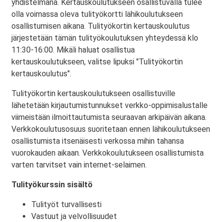
yhdistelmänä. Kertauskoulutukseen osallistuvalla tulee
olla voimassa oleva tulityökortti lähikoulutukseen
osallistumisen aikana. Tulityökortin kertauskoulutus
järjestetään tämän tulityökoulutuksen yhteydessä klo
11:30-16:00. Mikäli haluat osallistua
kertauskoulutukseen, valitse lipuksi "Tulityökortin
kertauskoulutus".
Tulityökortin kertauskoulutukseen osallistuville
lähetetään kirjautumistunnukset verkko-oppimisalustalle
viimeistään ilmoittautumista seuraavan arkipäivän aikana.
Verkkokoulutusosuus suoritetaan ennen lähikoulutukseen
osallistumista itsenäisesti verkossa mihin tahansa
vuorokauden aikaan. Verkkokoulutukseen osallistumista
varten tarvitset vain internet-selaimen.
Tulityökurssin sisältö
Tulityöt turvallisesti
Vastuut ja velvollisuudet