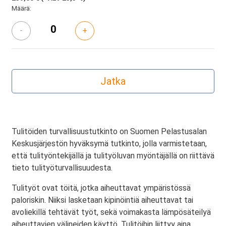
Määrä:
-
+
Tulitöiden turvallisuustutkinto on Suomen Pelastusalan
Keskusjärjestön hyväksymä tutkinto, jolla varmistetaan,
että tulityöntekijällä ja tulityöluvan myöntäjällä on riittävä
tieto tulityöturvallisuudesta.
Tulityöt ovat töitä, jotka aiheuttavat ympäristössä
paloriskin. Niiksi lasketaan kipinöintiä aiheuttavat tai
avoliekillä tehtävät työt, sekä voimakasta lämpösäteilyä
aiheuttavien välineiden käyttö. Tulitöihin liittyy aina