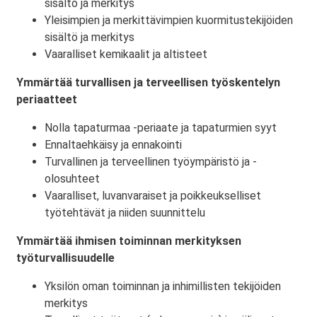
sisältö ja merkitys
Yleisimpien ja merkittävimpien kuormitustekijöiden
sisältö ja merkitys
Vaaralliset kemikaalit ja altisteet
Ymmärtää turvallisen ja terveellisen työskentelyn
periaatteet
Nolla tapaturmaa -periaate ja tapaturmien syyt
Ennaltaehkäisy ja ennakointi
Turvallinen ja terveellinen työympäristö ja -
olosuhteet
Vaaralliset, luvanvaraiset ja poikkeukselliset
työtehtävät ja niiden suunnittelu
Ymmärtää ihmisen toiminnan merkityksen
työturvallisuudelle
Yksilön oman toiminnan ja inhimillisten tekijöiden
merkitys