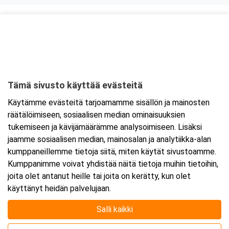
Kurssipaikka
Kerhoravintola Seiska
Suomen kasarmi 7
13100 Hämeenlinna
Tämä sivusto käyttää evästeitä
Tarkempi kartta ja ajo-ohjeet
Käytämme evästeitä tarjoamamme sisällön ja mainosten
räätälöimiseen, sosiaalisen median ominaisuuksien
tukemiseen ja kävijämäärämme analysoimiseen. Lisäksi
jaamme sosiaalisen median, mainosalan ja analytiikka-alan
kumppaneillemme tietoja siitä, miten käytät sivustoamme.
Kumppanimme voivat yhdistää näitä tietoja muihin tietoihin,
joita olet antanut heille tai joita on kerätty, kun olet
käyttänyt heidän palvelujaan.
Salli kaikki