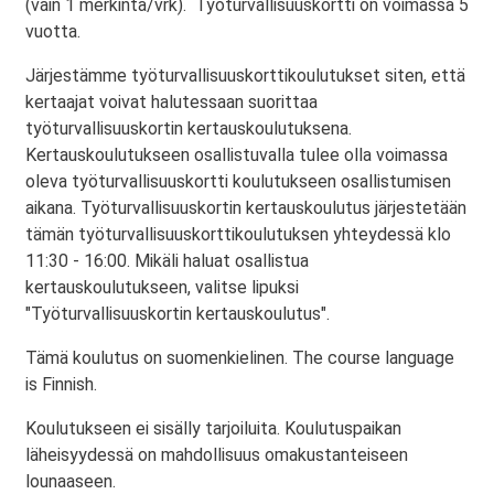
(vain 1 merkintä/vrk). Työturvallisuuskortti on voimassa 5
vuotta.
Järjestämme työturvallisuuskorttikoulutukset siten, että
kertaajat voivat halutessaan suorittaa
työturvallisuuskortin kertauskoulutuksena.
Kertauskoulutukseen osallistuvalla tulee olla voimassa
oleva työturvallisuuskortti koulutukseen osallistumisen
aikana. Työturvallisuuskortin kertauskoulutus järjestetään
tämän työturvallisuuskorttikoulutuksen yhteydessä klo
11:30 - 16:00. Mikäli haluat osallistua
kertauskoulutukseen, valitse lipuksi
"Työturvallisuuskortin kertauskoulutus".
Tämä koulutus on suomenkielinen. The course language
is Finnish.
Koulutukseen ei sisälly tarjoiluita. Koulutuspaikan
läheisyydessä on mahdollisuus omakustanteiseen
lounaaseen.