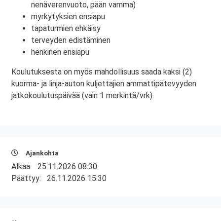
nenäverenvuoto, pään vamma)
myrkytyksien ensiapu
tapaturmien ehkäisy
terveyden edistäminen
henkinen ensiapu
Koulutuksesta on myös mahdollisuus saada kaksi (2)
kuorma- ja linja-auton kuljettajien ammattipätevyyden
jatkokoulutuspäivää (vain 1 merkintä/vrk).
Ajankohta
Alkaa:
25.11.2026 08:30
Päättyy:
26.11.2026 15:30