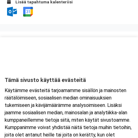
Lisää tapahtuma kalenteriisi
Kurssipaikka
Opetusravintola Paviljonki
Rajalahdenkatu 4
57200 Savonlinna
Tämä sivusto käyttää evästeitä
Tarkempi kartta ja ajo-ohjeet
Käytämme evästeitä tarjoamamme sisällön ja mainosten
räätälöimiseen, sosiaalisen median ominaisuuksien
tukemiseen ja kävijämäärämme analysoimiseen. Lisäksi
jaamme sosiaalisen median, mainosalan ja analytiikka-alan
kumppaneillemme tietoja siitä, miten käytät sivustoamme.
Kumppanimme voivat yhdistää näitä tietoja muihin tietoihin,
joita olet antanut heille tai joita on kerätty, kun olet