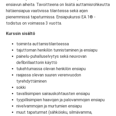
ensiavun aiheita. Tavoitteena on lisätä auttamisrohkeutta
hätäensiapua vaativissa tilanteissa sekä arjen
pienemmissä tapaturmissa. Ensiapukurssi EA 1® -
todistus on voimassa 3 vuotta.
Kurssin sisältö
toiminta auttamistilanteessa
tajuttoman henkilön tunnistaminen ja ensiapu
painelu-puhalluselvytys sekä neuvovan
defibrillaattorin käyttö
tukehtumassa olevan henkilön ensiapu
raajassa olevan suuren verenvuodon
tyrehdyttäminen
sokki
tavallisimpien sairauskohtausten ensiapu
tyypillisimpien haavojen ja palovammojen ensiapu
nivelvammojen ja murtumien ensiapu
muut tapaturmat (sähköisku, silmävamma,