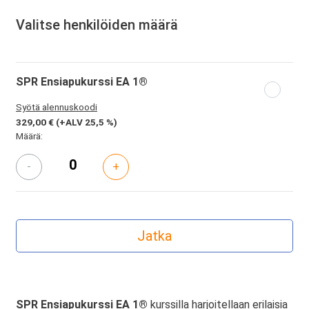
Valitse henkilöiden määrä
SPR Ensiapukurssi EA 1®
Syötä alennuskoodi
329,00 €
(+ALV 25,5 %)
Määrä:
-
+
SPR Ensiapukurssi EA 1®
kurssilla harjoitellaan erilaisia