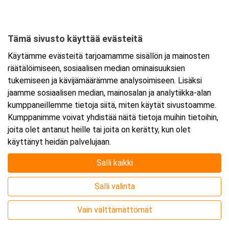
Sammakkolammentie 2
70200 Kuopio
Tämä sivusto käyttää evästeitä
Tarkempi kartta ja ajo-ohjeet
Käytämme evästeitä tarjoamamme sisällön ja mainosten
räätälöimiseen, sosiaalisen median ominaisuuksien
tukemiseen ja kävijämäärämme analysoimiseen. Lisäksi
jaamme sosiaalisen median, mainosalan ja analytiikka-alan
kumppaneillemme tietoja siitä, miten käytät sivustoamme.
Kumppanimme voivat yhdistää näitä tietoja muihin tietoihin,
joita olet antanut heille tai joita on kerätty, kun olet
käyttänyt heidän palvelujaan.
Salli kaikki
Salli valinta
Vain välttämättömät