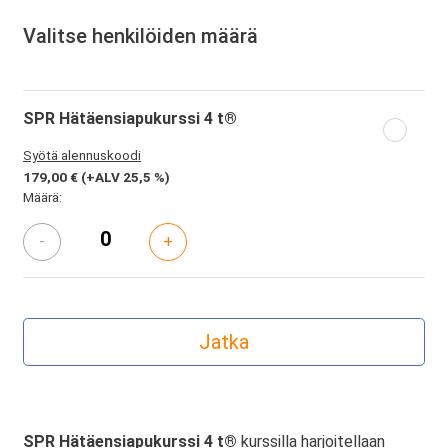
Valitse henkilöiden määrä
SPR Hätäensiapukurssi 4 t®
Syötä alennuskoodi
179,00 €
(+ALV 25,5 %)
Määrä:
-
+
SPR Hätäensiapukurssi 4 t®
kurssilla harjoitellaan