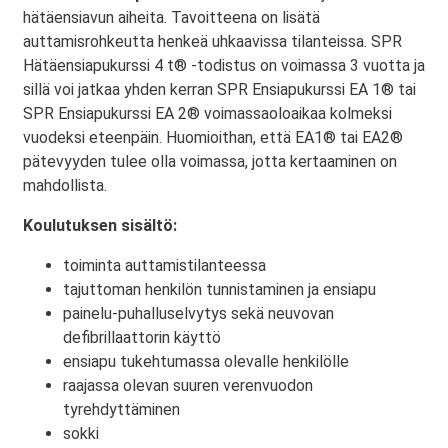
hätäensiavun aiheita. Tavoitteena on lisätä
auttamisrohkeutta henkeä uhkaavissa tilanteissa. SPR
Hätäensiapukurssi 4 t® -todistus on voimassa 3 vuotta ja
sillä voi jatkaa yhden kerran SPR Ensiapukurssi EA 1® tai
SPR Ensiapukurssi EA 2® voimassaoloaikaa kolmeksi
vuodeksi eteenpäin. Huomioithan, että EA1® tai EA2®
pätevyyden tulee olla voimassa, jotta kertaaminen on
mahdollista.
Koulutuksen sisältö:
toiminta auttamistilanteessa
tajuttoman henkilön tunnistaminen ja ensiapu
painelu-puhalluselvytys sekä neuvovan
defibrillaattorin käyttö
ensiapu tukehtumassa olevalle henkilölle
raajassa olevan suuren verenvuodon
tyrehdyttäminen
sokki