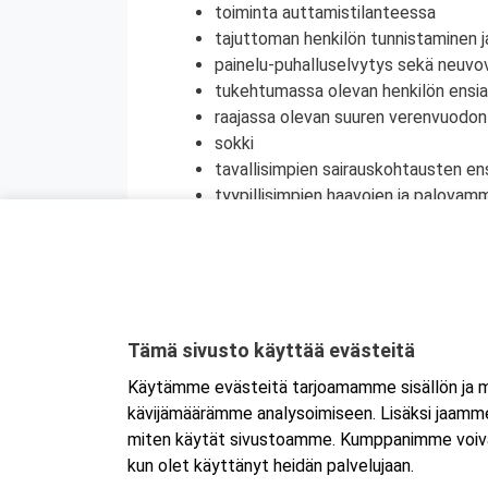
toiminta auttamistilanteessa
tajuttoman henkilön tunnistaminen j
painelu-puhalluselvytys sekä neuvov
tukehtumassa olevan henkilön ensi
raajassa olevan suuren verenvuodo
sokki
tavallisimpien sairauskohtausten en
tyypillisimpien haavojen ja palovam
nivelvammojen ja murtumien ensiap
muut tapaturmat (sähköisku, silmä
myrkytyksien ensiapu
tapaturmien ehkäisy
terveyden edistäminen
Tämä sivusto käyttää evästeitä
henkinen ensiapu
Käytämme evästeitä tarjoamamme sisällön ja ma
Koulutuksesta on myös mahdollisuus saada
kävijämäärämme analysoimiseen. Lisäksi jaamme 
jatkokoulutuspäivää (vain 1 merkintä/vrk).
miten käytät sivustoamme. Kumppanimme voivat yhd
kun olet käyttänyt heidän palvelujaan.