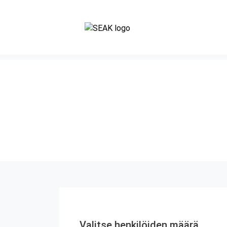
Valitse henkilöiden määrä