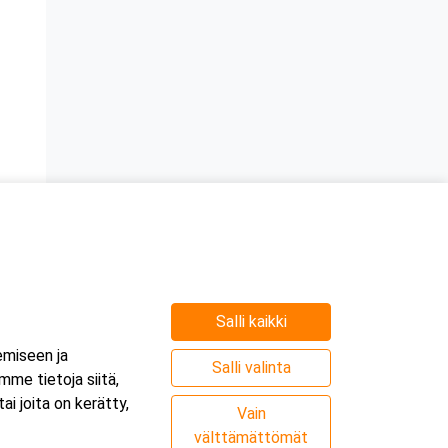
Salli kaikki
emiseen ja
n
Salli valinta
me tietoja siitä,
i joita on kerätty,
Vain
välttämättömät