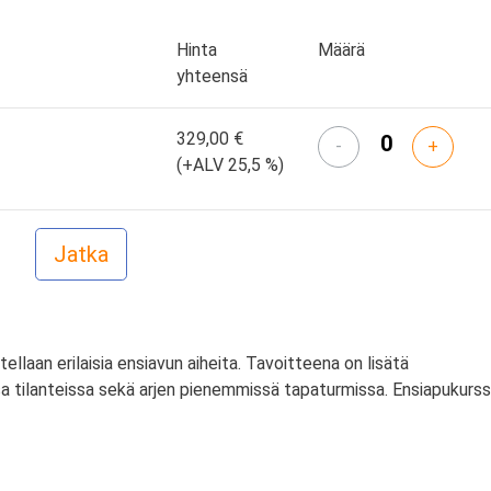
Hinta
Määrä
yhteensä
329,00 €
-
+
(+ALV 25,5 %)
itellaan erilaisia ensiavun aiheita. Tavoitteena on lisätä
a tilanteissa sekä arjen pienemmissä tapaturmissa. Ensiapukurss