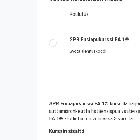
Koulutus
SPR Ensiapukurssi EA 1®
Syötä alennuskoodi
SPR Ensiapukurssi EA 1®
kurssilla harjo
auttamisrohkeutta hätäensiapua vaativiss
EA 1® -todistus on voimassa 3 vuotta.
Kurssin sisältö