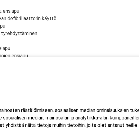
a ensiapu
an defibrillaattorin käyttö
apu
n tyrehdyttäminen
siapu
mojen ensiapu
u
vamma, nenäverenvuoto, pään vamma)
inosten räätälöimiseen, sosiaalisen median ominaisuuksien tuk
 kaksi (2) kuorma- ja linja-auton kuljettajien ammattipätevyyde
sosiaalisen median, mainosalan ja analytiikka-alan kumppaneillem
istää näitä tietoja muihin tietoihin, joita olet antanut heille ta