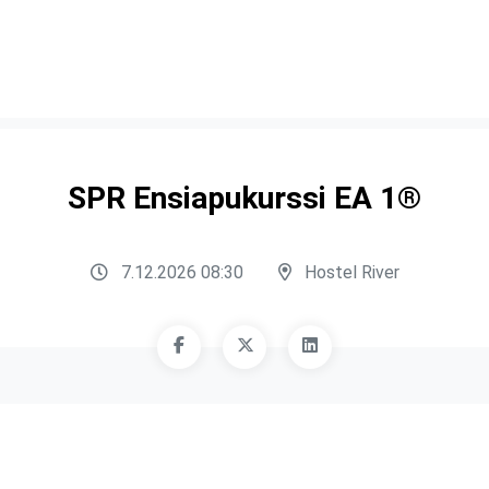
SPR Ensiapukurssi EA 1®
7.12.2026 08:30
Hostel River